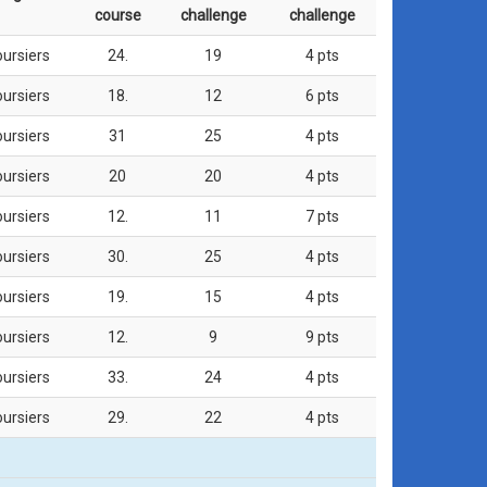
course
challenge
challenge
oursiers
24.
19
4 pts
oursiers
18.
12
6 pts
oursiers
31
25
4 pts
oursiers
20
20
4 pts
oursiers
12.
11
7 pts
oursiers
30.
25
4 pts
oursiers
19.
15
4 pts
oursiers
12.
9
9 pts
oursiers
33.
24
4 pts
oursiers
29.
22
4 pts