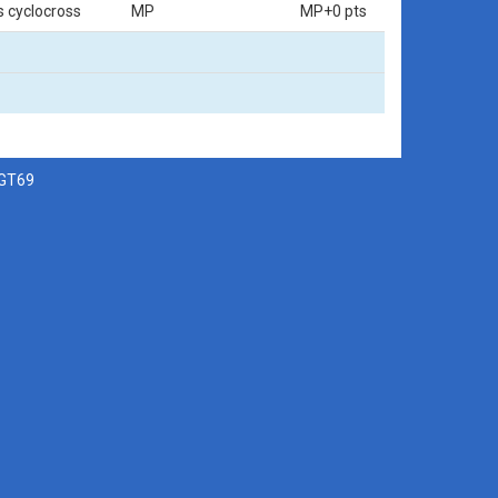
s cyclocross
MP
MP+0 pts
SGT69