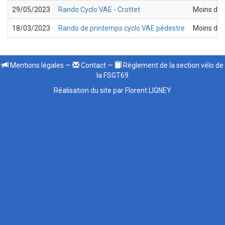
29/05/2023
Rando Cyclo VAE - Crottet
Moins de 
18/03/2023
Rando de printemps cyclo VAE pédestre
Moins de 
Mentions légales
—
Contact
—
Règlement de la section vélo de
la FSGT69
Réalisation du site par Florent LIGNEY