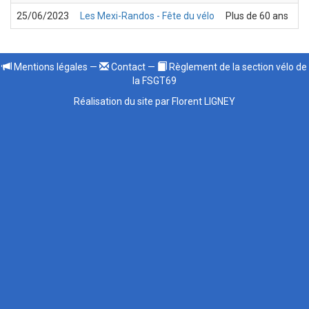
25/06/2023
Les Mexi-Randos - Fête du vélo
Plus de 60 ans
C.
Mentions légales
—
Contact
—
Règlement de la section vélo de
la FSGT69
Réalisation du site par Florent LIGNEY