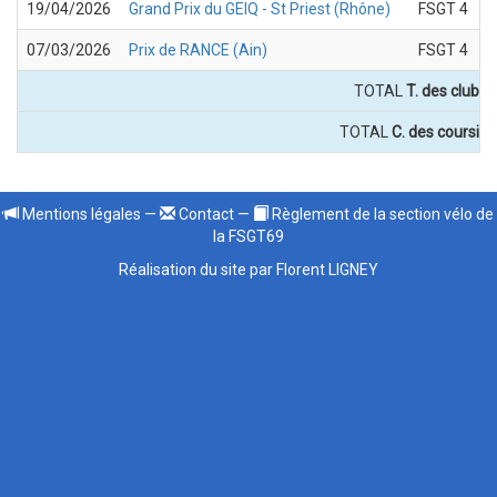
19/04/2026
Grand Prix du GEIQ - St Priest (Rhône)
FSGT 4
07/03/2026
Prix de RANCE (Ain)
FSGT 4
TOTAL
T. des clubs 
TOTAL
C. des coursier
Mentions légales
—
Contact
—
Règlement de la section vélo de
la FSGT69
Réalisation du site par Florent LIGNEY