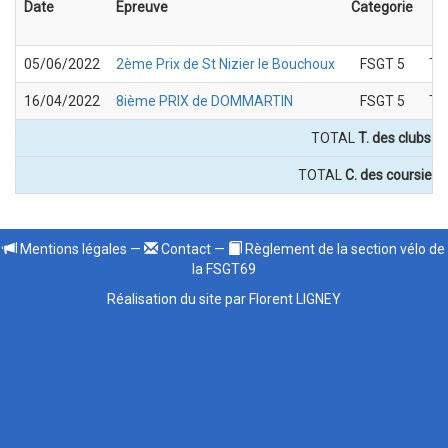
Date
Epreuve
Categorie
05/06/2022
2ème Prix de St Nizier le Bouchoux
FSGT 5
T. 
16/04/2022
8ième PRIX de DOMMARTIN
FSGT 5
T. 
TOTAL
T. des clubs : 
TOTAL
C. des coursiers 
Mentions légales
—
Contact
—
Règlement de la section vélo de
la FSGT69
Réalisation du site par Florent LIGNEY