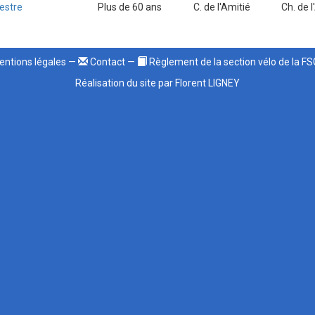
estre
Plus de 60 ans
C. de l'Amitié
Ch. de l
ntions légales
—
Contact
—
Règlement de la section vélo de la F
Réalisation du site par Florent LIGNEY