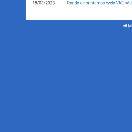
18/03/2023
Rando de printemps cyclo VAE péd
Me