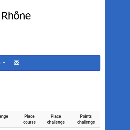
ns
enge
Place
Place
Points
course
challenge
challenge