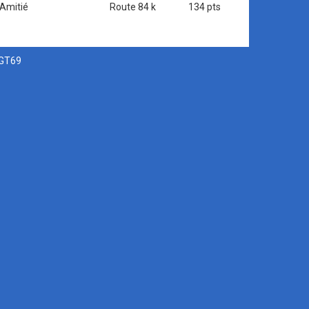
'Amitié
Route 84 k
134 pts
SGT69