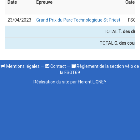
Date
Epreuve
Catego
23/04/2023
Grand Prix du Parc Technologique St Priest
FSGT 
TOTAL
T. des club
TOTAL
C. des coursi
Mentions légales
—
Contact
—
Règlement de la section vélo de
la FSGT69
Réalisation du site par Florent LIGNEY