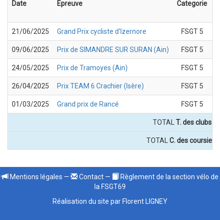
Date
Epreuve
Categorie
21/06/2025
Grand Prix cycliste d'Izernore
FSGT 5
T
09/06/2025
Prix de SIMANDRE SUR SURAN (Ain)
FSGT 5
T
24/05/2025
Prix de Tramoyes (Ain)
FSGT 5
T
26/04/2025
Prix TEAM 6 Crachier (Isère)
FSGT 5
T
01/03/2025
Grand prix de Rancé
FSGT 5
T
TOTAL
T. des clubs :
TOTAL
C. des coursiers
Mentions légales
—
Contact
—
Règlement de la section vélo de
la FSGT69
Réalisation du site par Florent LIGNEY