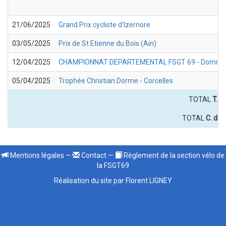
21/06/2025
Grand Prix cycliste d'Izernore
03/05/2025
Prix de St Etienne du Bois (Ain)
12/04/2025
CHAMPIONNAT DEPARTEMENTAL FSGT 69 - Dommar
05/04/2025
Trophée Christian Dorme - Corcelles
TOTAL
T. d
TOTAL
C. des
Mentions légales
—
Contact
—
Règlement de la section vélo de
la FSGT69
Réalisation du site par Florent LIGNEY