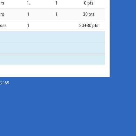
ers
1.
1
0 pts
ers
1
1
30 pts
ross
1
30+30 pts
SGT69