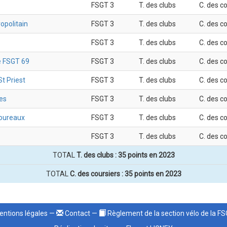
FSGT 3
T. des clubs
C. des c
opolitain
FSGT 3
T. des clubs
C. des c
FSGT 3
T. des clubs
C. des c
e FSGT 69
FSGT 3
T. des clubs
C. des c
t Priest
FSGT 3
T. des clubs
C. des c
es
FSGT 3
T. des clubs
C. des c
boureaux
FSGT 3
T. des clubs
C. des c
FSGT 3
T. des clubs
C. des c
TOTAL
T. des clubs : 35 points en 2023
TOTAL
C. des coursiers : 35 points en 2023
ntions légales
—
Contact
—
Règlement de la section vélo de la F