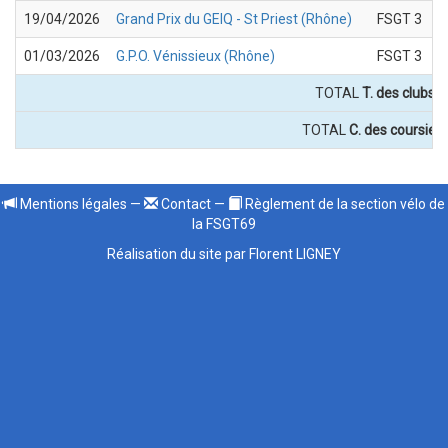
19/04/2026
Grand Prix du GEIQ - St Priest (Rhône)
FSGT 3
01/03/2026
G.P.O. Vénissieux (Rhône)
FSGT 3
TOTAL
T. des clubs :
TOTAL
C. des coursiers
Mentions légales
—
Contact
—
Règlement de la section vélo de
la FSGT69
Réalisation du site par Florent LIGNEY