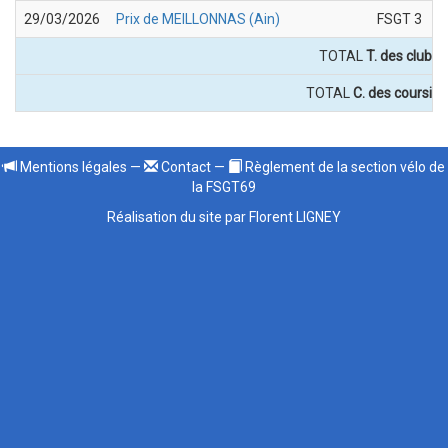
29/03/2026
Prix de MEILLONNAS (Ain)
FSGT 3
TOTAL
T. des clubs 
TOTAL
C. des coursier
Mentions légales
—
Contact
—
Règlement de la section vélo de
la FSGT69
Réalisation du site par Florent LIGNEY