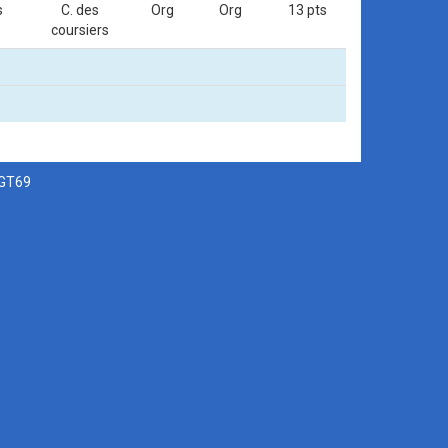
s
C. des
Org
Org
13 pts
s
coursiers
SGT69