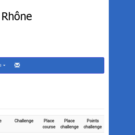
ns
e
Challenge
Place
Place
Points
course
challenge
challenge