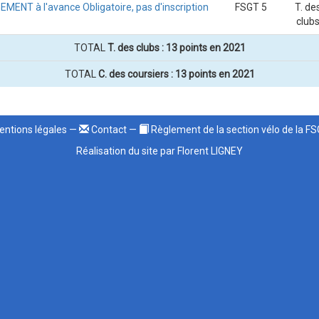
EMENT à l'avance Obligatoire, pas d'inscription
FSGT 5
T. de
club
TOTAL
T. des clubs : 13 points en 2021
TOTAL
C. des coursiers : 13 points en 2021
ntions légales
—
Contact
—
Règlement de la section vélo de la F
Réalisation du site par Florent LIGNEY