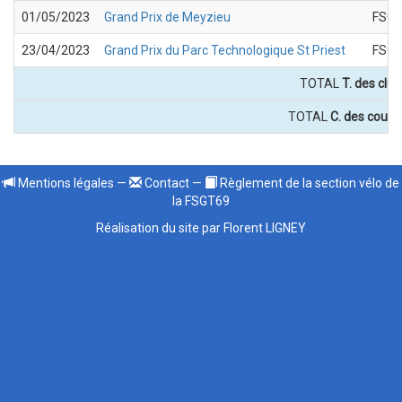
01/05/2023
Grand Prix de Meyzieu
FSGT
23/04/2023
Grand Prix du Parc Technologique St Priest
FSGT
TOTAL
T. des club
TOTAL
C. des coursi
Mentions légales
—
Contact
—
Règlement de la section vélo de
la FSGT69
Réalisation du site par Florent LIGNEY