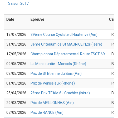
Saison 2017
Date
Epreuve
Cate
19/07/2026
39ème Course Cycliste d'Hauterive (Ain)
FSG
31/05/2026
3ème Critérium de St MAURICE l'Exil (Isère)
FSG
17/05/2026
Championnat Départemental Route FSGT 69
FSG
09/05/2026
La Monsourdie - Monsols (Rhône)
FSG
03/05/2026
Prix de St Etienne du Bois (Ain)
FSG
01/05/2026
Prix de Vénissieux (Rhône)
FSG
25/04/2026
2ème Prix TEAM 6 - Crachier (Isère)
FSG
29/03/2026
Prix de MEILLONNAS (Ain)
FSG
07/03/2026
Prix de RANCE (Ain)
FSG