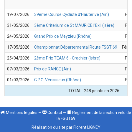
19/07/2026
39ème Course Cycliste d'Hauterive (Ain)
FSG
31/05/2026
3ème Critérium de St MAURICE l'Exil (Isère)
FSG
24/05/2026
Grand Prix de Meyzieu (Rhône)
FSG
17/05/2026
Championnat Départemental Route FSGT 69
Fémi
25/04/2026
2ème Prix TEAM 6 - Crachier (Isère)
FSG
07/03/2026
Prix de RANCE (Ain)
FSG
01/03/2026
G.P.O. Vénissieux (Rhône)
FSG
TOTAL : 248 points en 2026
Mentions légales
—
Contact
—
Règlement de la section vélo de
la FSGT69
Réalisation du site par Florent LIGNEY