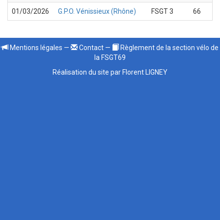
01/03/2026
G.P.O. Vénissieux (Rhône)
FSGT 3
66
Mentions légales
—
Contact
—
Règlement de la section vélo de
la FSGT69
Réalisation du site par Florent LIGNEY