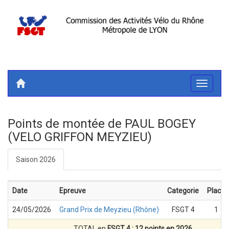
Toggle
navigati
Points de montée de PAUL BOGEY
(VELO GRIFFON MEYZIEU)
Saison 2026
Date
Epreuve
Categorie
Place
24/05/2026
Grand Prix de Meyzieu (Rhône)
FSGT 4
1
TOTAL en
FSGT 4 : 12 points en 2026