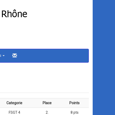
ns
Categorie
Place
Points
FSGT 4
2.
8 pts