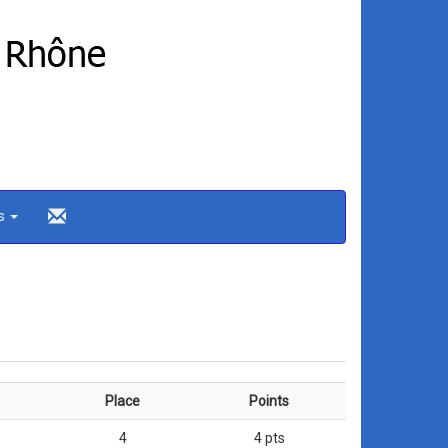
ns
Place
Points
4
4 pts