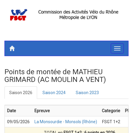
Toggle
navigati
Points de montée de MATHIEU
GRIMARD (AC MOULIN A VENT)
Saison 2026
Saison 2024
Saison 2023
Date
Epreuve
Categorie
Pla
09/05/2026
La Monsourdie - Monsols (Rhône)
FSGT 1+2
3.
TOTAL en
FSGT 1+2 : 6 points en 2026