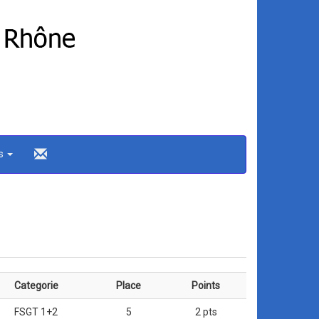
ns
Categorie
Place
Points
FSGT 1+2
5
2 pts