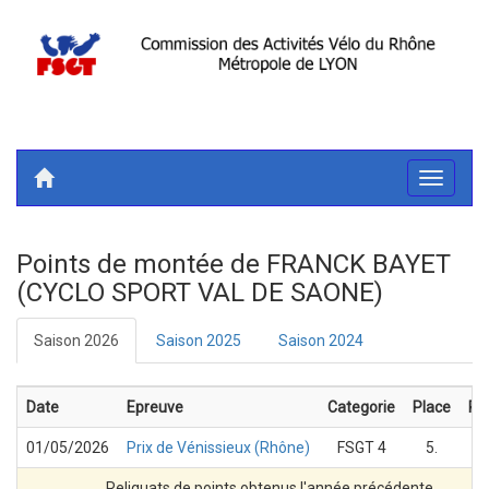
Toggle
navigati
Points de montée de FRANCK BAYET
(CYCLO SPORT VAL DE SAONE)
Saison 2026
Saison 2025
Saison 2024
Date
Epreuve
Categorie
Place
Po
01/05/2026
Prix de Vénissieux (Rhône)
FSGT 4
5.
2 
Reliquats de points obtenus l'année précédente