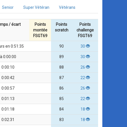
Senior
Super Vétéran
Vétérans
mps / écart
Points
Points
Points
montée
scratch
challenge
FSGT69
FSGT69
urs en 0:51:35
90
30
à 0:00:00
89
30
0:00:10
88
26
0:00:42
87
22
0:00:57
86
26
0:01:13
85
22
0:01:18
84
18
0:02:31
83
18