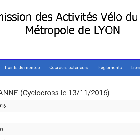
Points de montée
Coureurs extérieurs
Règlements
Lie
ANNE (Cyclocross le 13/11/2016)
016
ss