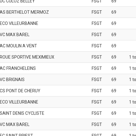
UC CULOZ BELLEY
FSGT
69
AS BERTHELOT MERMOZ
FSGT
69
ECO VILLEURBANNE
FSGT
69
VC MAX BAREL
FSGT
69
AC MOULIN A VENT
FSGT
69
ROUE SPORTIVE MEXIMIEUX
FSGT
69
1 t
AC FRANCHELEINS
FSGT
69
1 t
VC BRIGNAIS
FSGT
69
1 t
CS PONT DE CHERUY
FSGT
69
1 t
ECO VILLEURBANNE
FSGT
69
1 t
SAINT DENIS CYCLISTE
FSGT
69
1 t
VC MAX BAREL
FSGT
69
1 t
EC SAINT PRIEST
FSGT
69
1 t