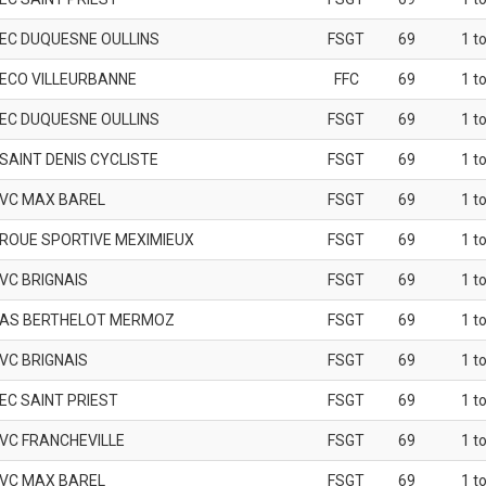
EC DUQUESNE OULLINS
FSGT
69
1 t
ECO VILLEURBANNE
FFC
69
1 t
EC DUQUESNE OULLINS
FSGT
69
1 t
SAINT DENIS CYCLISTE
FSGT
69
1 t
VC MAX BAREL
FSGT
69
1 t
ROUE SPORTIVE MEXIMIEUX
FSGT
69
1 t
VC BRIGNAIS
FSGT
69
1 t
AS BERTHELOT MERMOZ
FSGT
69
1 t
VC BRIGNAIS
FSGT
69
1 t
EC SAINT PRIEST
FSGT
69
1 t
VC FRANCHEVILLE
FSGT
69
1 t
VC MAX BAREL
FSGT
69
1 t