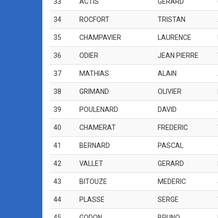
33
ACTIS
GERARD
34
ROCFORT
TRISTAN
35
CHAMPAVIER
LAURENCE
36
ODIER
JEAN PIERRE
37
MATHIAS
ALAIN
38
GRIMAND
OLIVIER
39
POULENARD
DAVID
40
CHAMERAT
FREDERIC
41
BERNARD
PASCAL
42
VALLET
GERARD
43
BITOUZE
MEDERIC
44
PLASSE
SERGE
45
GODON
BRUNO