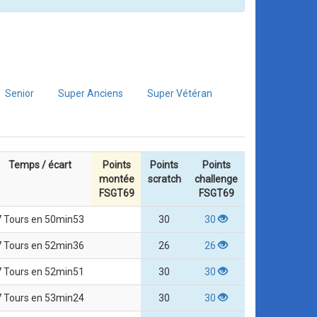
Senior
Super Anciens
Super Vétéran
Temps / écart
Points
Points
Points
montée
scratch
challenge
FSGT69
FSGT69
7 Tours en 50min53
30
30
7 Tours en 52min36
26
26
7 Tours en 52min51
30
30
7 Tours en 53min24
30
30