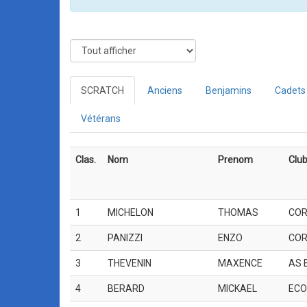
SCRATCH
Anciens
Benjamins
Cadets
Vétérans
Clas.
Nom
Prenom
Clu
1
MICHELON
THOMAS
COR
2
PANIZZI
ENZO
COR
3
THEVENIN
MAXENCE
AS 
4
BERARD
MICKAEL
ECO