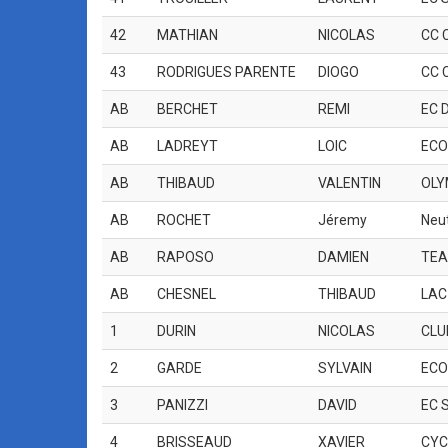
42
MATHIAN
NICOLAS
CC 
43
RODRIGUES PARENTE
DIOGO
CC 
AB
BERCHET
REMI
EC 
AB
LADREYT
LOIC
ECO
AB
THIBAUD
VALENTIN
OLY
AB
ROCHET
Jéremy
Neu
AB
RAPOSO
DAMIEN
TE
AB
CHESNEL
THIBAUD
LAC
1
DURIN
NICOLAS
CLU
2
GARDE
SYLVAIN
ECO
3
PANIZZI
DAVID
EC 
4
BRISSEAUD
XAVIER
CYC