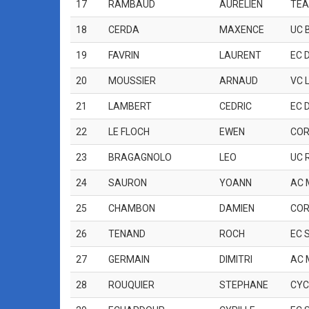
17
RAMBAUD
AURELIEN
TE
18
CERDA
MAXENCE
UC 
19
FAVRIN
LAURENT
EC 
20
MOUSSIER
ARNAUD
VC 
21
LAMBERT
CEDRIC
EC 
22
LE FLOCH
EWEN
COR
23
BRAGAGNOLO
LEO
UC 
24
SAURON
YOANN
AC 
25
CHAMBON
DAMIEN
COR
26
TENAND
ROCH
EC 
27
GERMAIN
DIMITRI
AC 
28
ROUQUIER
STEPHANE
CYC