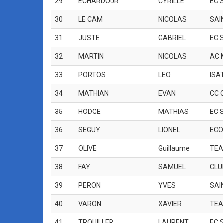
29
ECHARDOUR
CYRILLE
EC 
30
LE CAM
NICOLAS
SAI
31
JUSTE
GABRIEL
EC 
32
MARTIN
NICOLAS
AC 
33
PORTOS
LEO
ISA
34
MATHIAN
EVAN
CC 
35
HODGE
MATHIAS
EC 
36
SEGUY
LIONEL
ECO
37
OLIVE
Guillaume
TEA
38
FAY
SAMUEL
CLU
39
PERON
YVES
SAI
40
VARON
XAVIER
TEA
41
TROUILLER
LAURENT
EC 