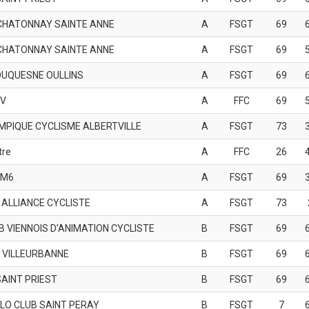
CHATONNAY SAINTE ANNE
A
FSGT
69
CHATONNAY SAINTE ANNE
A
FSGT
69
DUQUESNE OULLINS
A
FSGT
69
V
A
FFC
69
MPIQUE CYCLISME ALBERTVILLE
A
FSGT
73
tre
A
FFC
26
AM6
A
FSGT
69
 ALLIANCE CYCLISTE
A
FSGT
73
B VIENNOIS D'ANIMATION CYCLISTE
B
FSGT
69
 VILLEURBANNE
B
FSGT
69
SAINT PRIEST
B
FSGT
69
LO CLUB SAINT PERAY
B
FSGT
7