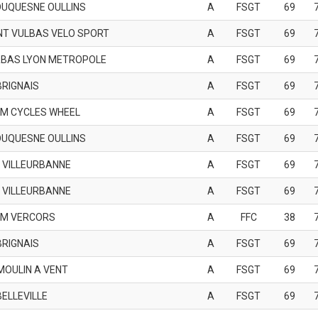
DUQUESNE OULLINS
A
FSGT
69
NT VULBAS VELO SPORT
A
FSGT
69
BAS LYON METROPOLE
A
FSGT
69
BRIGNAIS
A
FSGT
69
M CYCLES WHEEL
A
FSGT
69
DUQUESNE OULLINS
A
FSGT
69
 VILLEURBANNE
A
FSGT
69
 VILLEURBANNE
A
FSGT
69
M VERCORS
A
FFC
38
BRIGNAIS
A
FSGT
69
MOULIN A VENT
A
FSGT
69
BELLEVILLE
A
FSGT
69