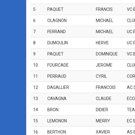
5
PAQUET
FRANCIS
VC 
6
OLAGNON
MICHAEL
CLU
7
FERRAND
MICHAEL
UC 
8
DUMOULIN
HERVE
UC 
9
PAQUET
DOMINIQUE
VC 
10
FOURCADE
JEROME
CLU
11
PERRAUD
CYRIL
COR
12
DAGALLIER
FRANCOIS
AC 
13
CAVAGNA
CLAUDE
ECO
14
BRON
DIDIER
TE
15
LEMONON
MERRY
EC 
16
BERTHON
XAVIER
AS 