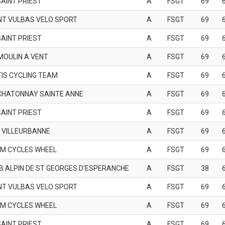
SAINT PRIEST
A
FSGT
69
NT VULBAS VELO SPORT
A
FSGT
69
SAINT PRIEST
A
FSGT
69
MOULIN A VENT
A
FSGT
69
TIS CYCLING TEAM
A
FSGT
69
CHATONNAY SAINTE ANNE
A
FSGT
69
SAINT PRIEST
A
FSGT
69
 VILLEURBANNE
A
FSGT
69
M CYCLES WHEEL
A
FSGT
69
B ALPIN DE ST GEORGES D'ESPERANCHE
A
FSGT
38
NT VULBAS VELO SPORT
A
FSGT
69
M CYCLES WHEEL
A
FSGT
69
SAINT PRIEST
A
FSGT
69