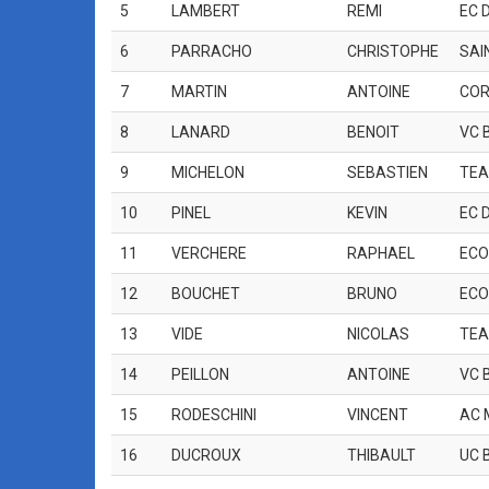
5
LAMBERT
REMI
EC 
6
PARRACHO
CHRISTOPHE
SAI
7
MARTIN
ANTOINE
COR
8
LANARD
BENOIT
VC 
9
MICHELON
SEBASTIEN
TEA
10
PINEL
KEVIN
EC 
11
VERCHERE
RAPHAEL
ECO
12
BOUCHET
BRUNO
ECO
13
VIDE
NICOLAS
TEA
14
PEILLON
ANTOINE
VC 
15
RODESCHINI
VINCENT
AC 
16
DUCROUX
THIBAULT
UC 