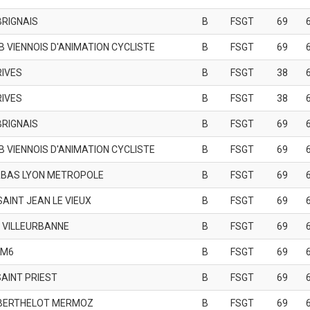
BRIGNAIS
B
FSGT
69
B VIENNOIS D'ANIMATION CYCLISTE
B
FSGT
69
RIVES
B
FSGT
38
RIVES
B
FSGT
38
BRIGNAIS
B
FSGT
69
B VIENNOIS D'ANIMATION CYCLISTE
B
FSGT
69
BAS LYON METROPOLE
B
FSGT
69
SAINT JEAN LE VIEUX
B
FSGT
69
 VILLEURBANNE
B
FSGT
69
AM6
B
FSGT
69
SAINT PRIEST
B
FSGT
69
BERTHELOT MERMOZ
B
FSGT
69