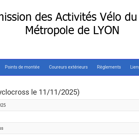
Points de montée
Coureurs extérieurs
Règlements
Lie
Cyclocross le 11/11/2025)
025
ss