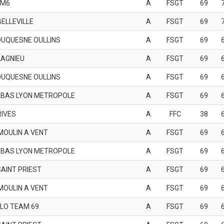
AM6
A
FSGT
69
BELLEVILLE
A
FSGT
69
DUQUESNE OULLINS
A
FSGT
69
LAGNIEU
A
FSGT
69
DUQUESNE OULLINS
A
FSGT
69
BAS LYON METROPOLE
A
FSGT
69
RIVES
A
FFC
38
MOULIN A VENT
A
FSGT
69
BAS LYON METROPOLE
A
FSGT
69
SAINT PRIEST
A
FSGT
69
MOULIN A VENT
A
FSGT
69
LO TEAM 69
A
FSGT
69