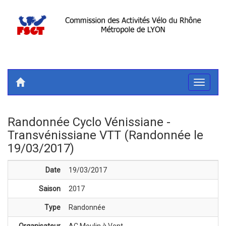
Toggle
navigati
Randonnée Cyclo Vénissiane -
Transvénissiane VTT (Randonnée le
19/03/2017)
Date
19/03/2017
Saison
2017
Type
Randonnée
Organisateur
AC Moulin à Vent