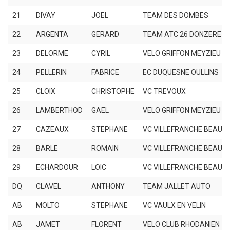
21
DIVAY
JOEL
TEAM DES DOMBES
22
ARGENTA
GERARD
TEAM ATC 26 DONZERE
23
DELORME
CYRIL
VELO GRIFFON MEYZIEU
24
PELLERIN
FABRICE
EC DUQUESNE OULLINS
25
CLOIX
CHRISTOPHE
VC TREVOUX
26
LAMBERTHOD
GAEL
VELO GRIFFON MEYZIEU
27
CAZEAUX
STEPHANE
VC VILLEFRANCHE BEAUJ
28
BARLE
ROMAIN
VC VILLEFRANCHE BEAUJ
29
ECHARDOUR
LOIC
VC VILLEFRANCHE BEAUJ
DQ
CLAVEL
ANTHONY
TEAM JALLET AUTO
AB
MOLTO
STEPHANE
VC VAULX EN VELIN
AB
JAMET
FLORENT
VELO CLUB RHODANIEN