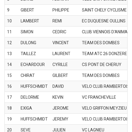
9
GIBERT
PHILIPPE
SAINT CHELY CYCLISME
10
LAMBERT
REMI
EC DUQUESNE OULLINS
11
SIMON
CEDRIC
CLUB VIENNOIS D'ANIMATI
12
DULONG
VINCENT
TEAM DES DOMBES
13
TAILLEZ
LAURENT
TEAM ATC 26 DONZERE
14
ECHARDOUR
CYRILLE
CS PONT DE CHERUY
15
CHIRAT
GILBERT
TEAM DES DOMBES
16
HUFFSCHMIDT
DAVID
VELO CLUB RAMBERTOIS
17
DELORME
KEVIN
VC FRANCHEVILLE
18
EXIGA
JEROME
VELO GRIFFON MEYZIEU
19
HUFFSCHMIDT
JEREMY
VELO CLUB RAMBERTOIS
20
SEVE
JULIEN
VC LAGNIEU