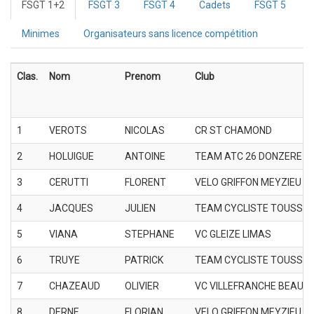
FSGT 1+2
FSGT 3
FSGT 4
Cadets
FSGT 5
Minimes
Organisateurs sans licence compétition
Clas.
Nom
Prenom
Club
1
VEROTS
NICOLAS
CR ST CHAMOND
2
HOLUIGUE
ANTOINE
TEAM ATC 26 DONZERE
3
CERUTTI
FLORENT
VELO GRIFFON MEYZIEU
4
JACQUES
JULIEN
TEAM CYCLISTE TOUSSIE
5
VIANA
STEPHANE
VC GLEIZE LIMAS
6
TRUYE
PATRICK
TEAM CYCLISTE TOUSSIE
7
CHAZEAUD
OLIVIER
VC VILLEFRANCHE BEAUJ
8
DERNE
FLORIAN
VELO GRIFFON MEYZIEU