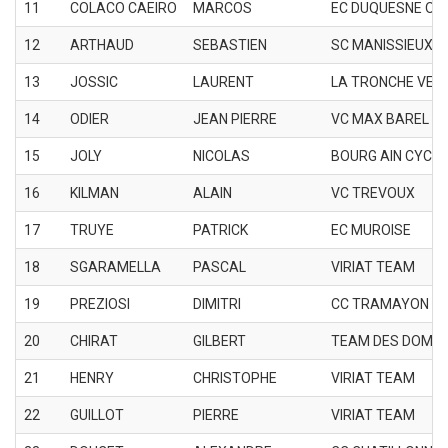
11
COLACO CAEIRO
MARCOS
EC DUQUESNE OUL
12
ARTHAUD
SEBASTIEN
SC MANISSIEUX
13
JOSSIC
LAURENT
LA TRONCHE VEL
14
ODIER
JEAN PIERRE
VC MAX BAREL
15
JOLY
NICOLAS
BOURG AIN CYCLI
16
KILMAN
ALAIN
VC TREVOUX
17
TRUYE
PATRICK
EC MUROISE
18
SGARAMELLA
PASCAL
VIRIAT TEAM
19
PREZIOSI
DIMITRI
CC TRAMAYON
20
CHIRAT
GILBERT
TEAM DES DOMB
21
HENRY
CHRISTOPHE
VIRIAT TEAM
22
GUILLOT
PIERRE
VIRIAT TEAM