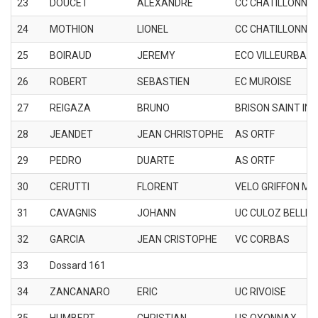
23
DOUCET
ALEXANDRE
CC CHATILLONNAI
24
MOTHION
LIONEL
CC CHATILLONNAI
25
BOIRAUD
JEREMY
ECO VILLEURBAN
26
ROBERT
SEBASTIEN
EC MUROISE
27
REIGAZA
BRUNO
BRISON SAINT IN
28
JEANDET
JEAN CHRISTOPHE
AS ORTF
29
PEDRO
DUARTE
AS ORTF
30
CERUTTI
FLORENT
VELO GRIFFON ME
31
CAVAGNIS
JOHANN
UC CULOZ BELLEY
32
GARCIA
JEAN CRISTOPHE
VC CORBAS
33
Dossard 161
34
ZANCANARO
ERIC
UC RIVOISE
35
HUMBERT
CHRISTIAN
US OYONNAX