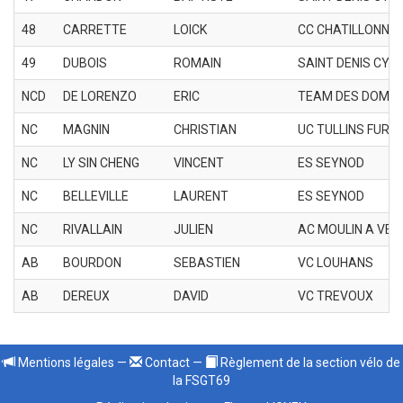
48
CARRETTE
LOICK
CC CHATILLONNAI
49
DUBOIS
ROMAIN
SAINT DENIS CYC
NCD
DE LORENZO
ERIC
TEAM DES DOMB
NC
MAGNIN
CHRISTIAN
UC TULLINS FURE
NC
LY SIN CHENG
VINCENT
ES SEYNOD
NC
BELLEVILLE
LAURENT
ES SEYNOD
NC
RIVALLAIN
JULIEN
AC MOULIN A VEN
AB
BOURDON
SEBASTIEN
VC LOUHANS
AB
DEREUX
DAVID
VC TREVOUX
Mentions légales
—
Contact
—
Règlement de la section vélo de
la FSGT69