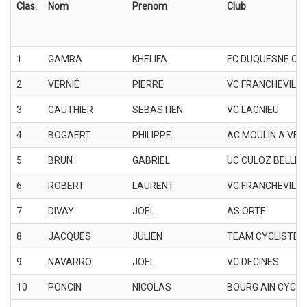
Clas.
Nom
Prenom
Club
1
GAMRA
KHELIFA
EC DUQUESNE OUL
2
VERNIÉ
PIERRE
VC FRANCHEVILLE
3
GAUTHIER
SEBASTIEN
VC LAGNIEU
4
BOGAERT
PHILIPPE
AC MOULIN A VEN
5
BRUN
GABRIEL
UC CULOZ BELLEY
6
ROBERT
LAURENT
VC FRANCHEVILLE
7
DIVAY
JOEL
AS ORTF
8
JACQUES
JULIEN
TEAM CYCLISTE 
9
NAVARRO
JOEL
VC DECINES
10
PONCIN
NICOLAS
BOURG AIN CYCLI