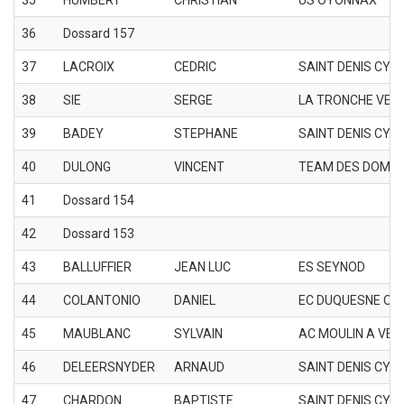
36
Dossard 157
37
LACROIX
CEDRIC
SAINT DENIS CYC
38
SIE
SERGE
LA TRONCHE VEL
39
BADEY
STEPHANE
SAINT DENIS CYC
40
DULONG
VINCENT
TEAM DES DOMB
41
Dossard 154
42
Dossard 153
43
BALLUFFIER
JEAN LUC
ES SEYNOD
44
COLANTONIO
DANIEL
EC DUQUESNE OUL
45
MAUBLANC
SYLVAIN
AC MOULIN A VEN
46
DELEERSNYDER
ARNAUD
SAINT DENIS CYC
47
CHARDON
BAPTISTE
SAINT DENIS CYC