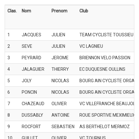
Clas.
Nom
Prenom
Club
1
JACQUES
JULIEN
TEAM CYCLISTE TOUSSIEU
2
SEVE
JULIEN
VC LAGNIEU
3
PEYRARD
JEROME
BRIENNON VELO PASSION
4
JALAGUIER
THIERRY
EC DUQUESNE OULLINS
5
JOLY
NICOLAS
BOURG AIN CYCLISTE ORGAN
6
PONCIN
NICOLAS
BOURG AIN CYCLISTE ORGAN
7
CHAZEAUD
OLIVIER
VC VILLEFRANCHE BEAUJOLA
8
DUSSABLY
ANTOINE
ROUE SPORTIVE MEXIMIEUX
9
ROCFORT
SEBASTIEN
AS BERTHELOT MERMOZ
10
GUILLET
OLIVIER
VC TOURNUS