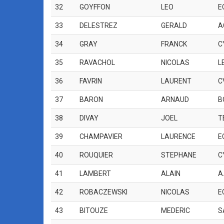
32
GOYFFON
LEO
E
33
DELESTREZ
GERALD
A
34
GRAY
FRANCK
C
35
RAVACHOL
NICOLAS
L
36
FAVRIN
LAURENT
C
37
BARON
ARNAUD
B
38
DIVAY
JOEL
T
39
CHAMPAVIER
LAURENCE
E
40
ROUQUIER
STEPHANE
C
41
LAMBERT
ALAIN
A
42
ROBACZEWSKI
NICOLAS
E
43
BITOUZE
MEDERIC
S