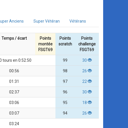
uper Anciens
Super Vétéran
Vétérans
Temps / écart
Points
Points
Points
montée
scratch
challenge
FSGT69
FSGT69
0 tours en 0:52:50
99
30
00:56
98
26
01:31
97
22
02:37
96
30
03:06
95
18
03:07
94
26
03:24