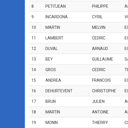
8
PETITJEAN
PHILIPPE
A
9
INCARDONA
CYRIL
V
10
MARTIN
MELVIN
E
11
LAMBERT
CEDRIC
E
12
DUVAL
ARNAUD
E
13
BEY
GUILLAUME
S
14
GROS
CEDRIC
T
15
ANDREA
FRANCOIS
E
16
DEHURTEVENT
CHRISTOPHE
E
17
BRUN
JULIEN
A
18
MARTIN
ANTOINE
A
19
MONIN
THIERRY
C