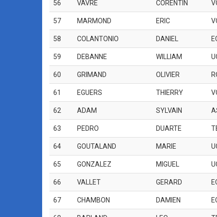
56
VAVRE
CORENTIN
V
57
MARMOND
ERIC
V
58
COLANTONIO
DANIEL
E
59
DEBANNE
WILLIAM
U
60
GRIMAND
OLIVIER
R
61
EGUERS
THIERRY
V
62
ADAM
SYLVAIN
A
63
PEDRO
DUARTE
T
64
GOUTALAND
MARIE
U
65
GONZALEZ
MIGUEL
U
66
VALLET
GERARD
E
67
CHAMBON
DAMIEN
E