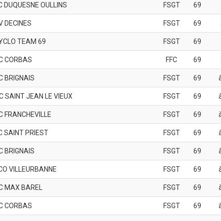
C DUQUESNE OULLINS
FSGT
69
V DECINES
FSGT
69
YCLO TEAM 69
FSGT
69
C CORBAS
FFC
69
C BRIGNAIS
FSGT
69
C SAINT JEAN LE VIEUX
FSGT
69
C FRANCHEVILLE
FSGT
69
C SAINT PRIEST
FSGT
69
C BRIGNAIS
FSGT
69
CO VILLEURBANNE
FSGT
69
C MAX BAREL
FSGT
69
C CORBAS
FSGT
69