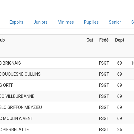
Espoirs
Juniors
Minimes
Pupilles
Senior
S
lub
Cat
Fédé
Dept
C BRIGNAIS
FSGT
69
1
C DUQUESNE OULLINS
FSGT
69
S ORTF
FSGT
69
CO VILLEURBANNE
FSGT
69
ELO GRIFFON MEYZIEU
FSGT
69
C MOULIN A VENT
FSGT
69
C PIERRELATTE
FSGT
26