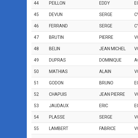
44
PEILLON
EDDY
E
45
DEVUN
SERGE
C
46
FERRAND
SERGE
C
47
BRUTIN
PIERRE
V
48
BELIN
JEAN MICHEL
V
49
DUPRAS
DOMINIQUE
A
50
MATHIAS
ALAIN
V
51
GODON
BRUNO
E
52
CHAPUIS
JEAN PIERRE
V
53
JAUDAUX
ERIC
E
54
PLASSE
SERGE
V
55
LAMBERT
FABRICE
V