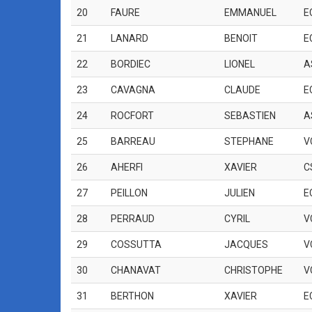
20
FAURE
EMMANUEL
E
21
LANARD
BENOIT
E
22
BORDIEC
LIONEL
A
23
CAVAGNA
CLAUDE
E
24
ROCFORT
SEBASTIEN
A
25
BARREAU
STEPHANE
V
26
AHERFI
XAVIER
C
27
PEILLON
JULIEN
E
28
PERRAUD
CYRIL
V
29
COSSUTTA
JACQUES
V
30
CHANAVAT
CHRISTOPHE
V
31
BERTHON
XAVIER
E