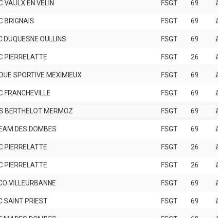
C VAULX EN VELIN
FSGT
69
C BRIGNAIS
FSGT
69
C DUQUESNE OULLINS
FSGT
69
C PIERRELATTE
FSGT
26
OUE SPORTIVE MEXIMIEUX
FSGT
69
C FRANCHEVILLE
FSGT
69
S BERTHELOT MERMOZ
FSGT
69
EAM DES DOMBES
FSGT
69
C PIERRELATTE
FSGT
26
C PIERRELATTE
FSGT
26
CO VILLEURBANNE
FSGT
69
C SAINT PRIEST
FSGT
69