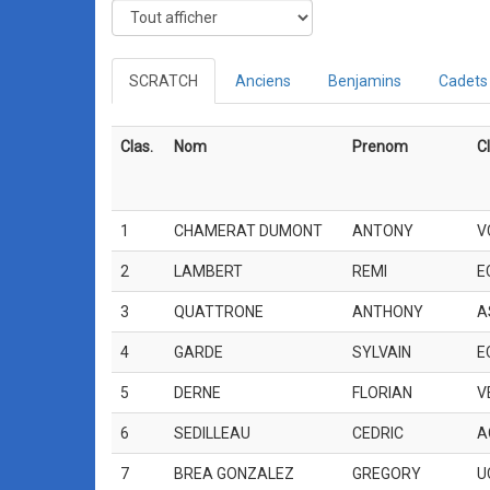
SCRATCH
Anciens
Benjamins
Cadets
Clas.
Nom
Prenom
C
1
CHAMERAT DUMONT
ANTONY
V
2
LAMBERT
REMI
E
3
QUATTRONE
ANTHONY
A
4
GARDE
SYLVAIN
E
5
DERNE
FLORIAN
V
6
SEDILLEAU
CEDRIC
A
7
BREA GONZALEZ
GREGORY
U