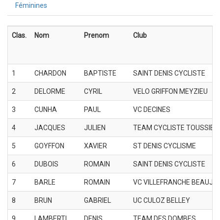
Féminines
Clas.
Nom
Prenom
Club
1
CHARDON
BAPTISTE
SAINT DENIS CYCLISTE
2
DELORME
CYRIL
VELO GRIFFON MEYZIEU
3
CUNHA
PAUL
VC DECINES
4
JACQUES
JULIEN
TEAM CYCLISTE TOUSSIEU
5
GOYFFON
XAVIER
ST DENIS CYCLISME
6
DUBOIS
ROMAIN
SAINT DENIS CYCLISTE
7
BARLE
ROMAIN
VC VILLEFRANCHE BEAUJO
8
BRUN
GABRIEL
UC CULOZ BELLEY
9
LAMBERTI
DENIS
TEAM DES DOMBES