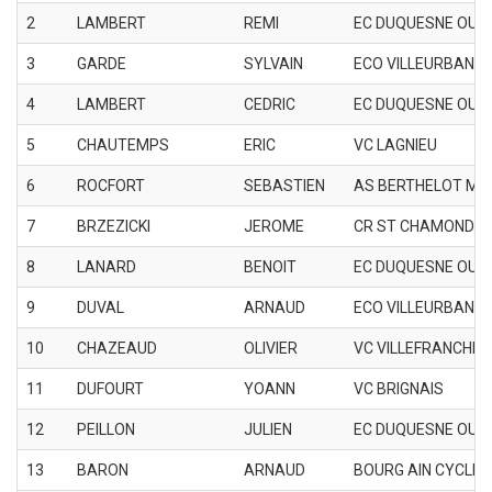
2
LAMBERT
REMI
EC DUQUESNE OULL
3
GARDE
SYLVAIN
ECO VILLEURBANN
4
LAMBERT
CEDRIC
EC DUQUESNE OULL
5
CHAUTEMPS
ERIC
VC LAGNIEU
6
ROCFORT
SEBASTIEN
AS BERTHELOT M
7
BRZEZICKI
JEROME
CR ST CHAMOND
8
LANARD
BENOIT
EC DUQUESNE OULL
9
DUVAL
ARNAUD
ECO VILLEURBANN
10
CHAZEAUD
OLIVIER
VC VILLEFRANCHE 
11
DUFOURT
YOANN
VC BRIGNAIS
12
PEILLON
JULIEN
EC DUQUESNE OULL
13
BARON
ARNAUD
BOURG AIN CYCLIS