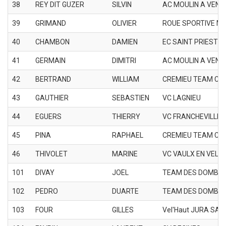
38
REY DIT GUZER
SILVIN
AC MOULIN A VENT
39
GRIMAND
OLIVIER
ROUE SPORTIVE ME
40
CHAMBON
DAMIEN
EC SAINT PRIEST
41
GERMAIN
DIMITRI
AC MOULIN A VENT
42
BERTRAND
WILLIAM
CREMIEU TEAM CY
43
GAUTHIER
SEBASTIEN
VC LAGNIEU
44
EGUERS
THIERRY
VC FRANCHEVILLE
45
PINA
RAPHAEL
CREMIEU TEAM CY
46
THIVOLET
MARINE
VC VAULX EN VELIN
101
DIVAY
JOEL
TEAM DES DOMBE
102
PEDRO
DUARTE
TEAM DES DOMBE
103
FOUR
GILLES
Vel'Haut JURA SAI