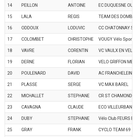
14
PEILLON
ANTOINE
EC DUQUESNE OULL
15
LALA
REGIS
TEAM DES DOMBE
16
ODDOUX
LODUVIC
CC CHATONNAY SA
17
COLOMBET
CHRISTOPHE
VOUGY Vélo Sport
18
VAVRE
CORENTIN
VC VAULX EN VELIN
19
DERNE
FLORIAN
VELO GRIFFON MEY
20
POULENARD
DAVID
AC FRANCHELEINS
21
PLASSE
SERGE
VC MAX BAREL
22
MICHALLET
STEPHANE
CR ST CHAMOND
23
CAVAGNA
CLAUDE
ECO VILLEURBANN
24
DUBY
STEPHANE
Vélo Club FEURS B
25
GRAY
FRANK
CYCLO TEAM 69