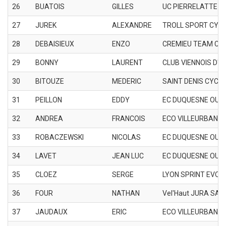
26
BUATOIS
GILLES
UC PIERRELATTE
27
JUREK
ALEXANDRE
TROLL SPORT CYC
28
DEBAISIEUX
ENZO
CREMIEU TEAM CY
29
BONNY
LAURENT
CLUB VIENNOIS D'A
30
BITOUZE
MEDERIC
SAINT DENIS CYCLI
31
PEILLON
EDDY
EC DUQUESNE OULL
32
ANDREA
FRANCOIS
ECO VILLEURBANN
33
ROBACZEWSKI
NICOLAS
EC DUQUESNE OULL
34
LAVET
JEAN LUC
EC DUQUESNE OULL
35
CLOEZ
SERGE
LYON SPRINT EVOL
36
FOUR
NATHAN
Vel'Haut JURA SAI
37
JAUDAUX
ERIC
ECO VILLEURBANN