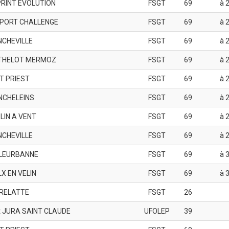
PRINT EVOLUTION
FSGT
69
à 2
PORT CHALLENGE
FSGT
69
à 2
NCHEVILLE
FSGT
69
à 2
THELOT MERMOZ
FSGT
69
à 2
T PRIEST
FSGT
69
à 2
NCHELEINS
FSGT
69
à 2
LIN A VENT
FSGT
69
à 2
NCHEVILLE
FSGT
69
à 2
LLEURBANNE
FSGT
69
à 3
X EN VELIN
FSGT
69
à 3
RRELATTE
FSGT
26
t JURA SAINT CLAUDE
UFOLEP
39