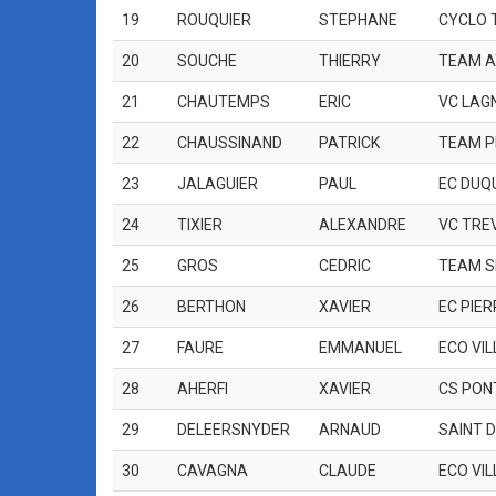
19
ROUQUIER
STEPHANE
CYCLO 
20
SOUCHE
THIERRY
TEAM A
21
CHAUTEMPS
ERIC
VC LAG
22
CHAUSSINAND
PATRICK
TEAM 
23
JALAGUIER
PAUL
EC DUQ
24
TIXIER
ALEXANDRE
VC TRE
25
GROS
CEDRIC
TEAM S
26
BERTHON
XAVIER
EC PIER
27
FAURE
EMMANUEL
ECO VI
28
AHERFI
XAVIER
CS PON
29
DELEERSNYDER
ARNAUD
SAINT D
30
CAVAGNA
CLAUDE
ECO VI