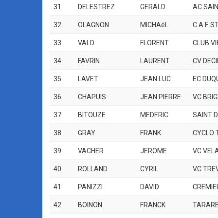
31
DELESTREZ
GERALD
AC SAIN
32
OLAGNON
MICHAëL
C.A.F. 
33
VALD
FLORENT
CLUB VI
34
FAVRIN
LAURENT
CV DEC
35
LAVET
JEAN LUC
EC DUQ
36
CHAPUIS
JEAN PIERRE
VC BRI
37
BITOUZE
MEDERIC
SAINT D
38
GRAY
FRANK
CYCLO 
39
VACHER
JEROME
VC VEL
40
ROLLAND
CYRIL
VC TRE
41
PANIZZI
DAVID
CREMIE
42
BOINON
FRANCK
TARARE