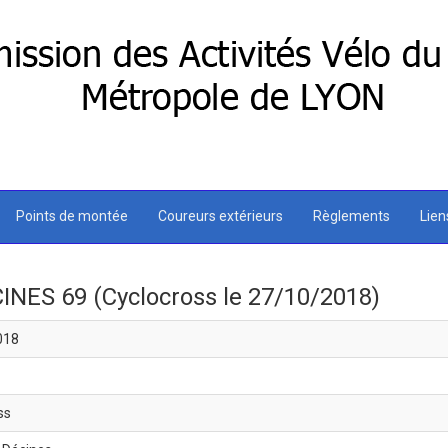
Points de montée
Coureurs extérieurs
Règlements
Lie
NES 69 (Cyclocross le 27/10/2018)
018
ss