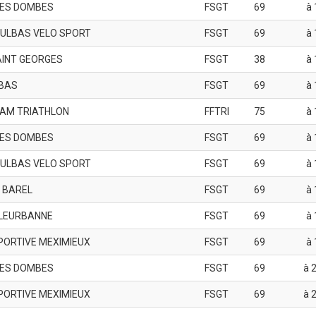
ES DOMBES
FSGT
69
à 
VULBAS VELO SPORT
FSGT
69
à 
SAINT GEORGES
FSGT
38
à 
BAS
FSGT
69
à 
EAM TRIATHLON
FFTRI
75
à 
ES DOMBES
FSGT
69
à 
VULBAS VELO SPORT
FSGT
69
à 
 BAREL
FSGT
69
à 
LLEURBANNE
FSGT
69
à 
PORTIVE MEXIMIEUX
FSGT
69
à 
ES DOMBES
FSGT
69
à 2
PORTIVE MEXIMIEUX
FSGT
69
à 2