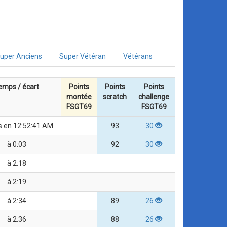
uper Anciens
Super Vétéran
Vétérans
emps / écart
Points
Points
Points
montée
scratch
challenge
FSGT69
FSGT69
s en 12:52:41 AM
93
30
à 0:03
92
30
à 2:18
à 2:19
à 2:34
89
26
à 2:36
88
26