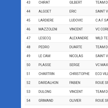
43
CHIRAT
GILBERT
TEAM D
44
ALGOET
ERIC
SAINT 
45
LARDIERE
LUDOVIC
C.A.F. 
46
MAZZOLENI
VINCENT
VC COR
47
LESECQ
ALEXANDRE
WILD T
48
PEDRO
DUARTE
TEAM D
49
LE CAM
NICOLAS
SAINT 
50
PLASSE
SERGE
VC MAX
51
CHARTRIN
CHRISTOPHE
ECO VI
52
DARDALHON
FABIEN
ROUE S
53
DULONG
VINCENT
TEAM D
54
GRIMAND
OLIVIER
ROUE S