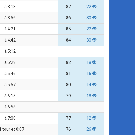
à 3:18
87
22
à 3:56
86
30
à 4:21
85
22
à 4:42
84
30
à 5:12
à 5:28
82
18
à 5:46
81
16
à 5:57
80
14
à 6:15
79
18
à 6:58
à 7:08
77
12
1 tour et 0:07
76
26