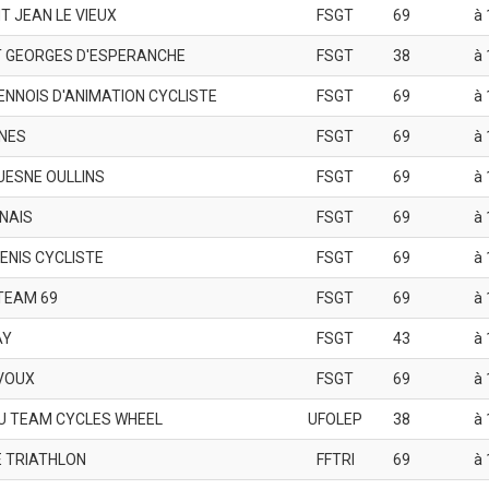
T JEAN LE VIEUX
FSGT
69
à 
ST GEORGES D'ESPERANCHE
FSGT
38
à 
ENNOIS D'ANIMATION CYCLISTE
FSGT
69
à 
INES
FSGT
69
à 
UESNE OULLINS
FSGT
69
à 
GNAIS
FSGT
69
à 
ENIS CYCLISTE
FSGT
69
à 
TEAM 69
FSGT
69
à 
AY
FSGT
43
à 
VOUX
FSGT
69
à 
U TEAM CYCLES WHEEL
UFOLEP
38
à 
 TRIATHLON
FFTRI
69
à 