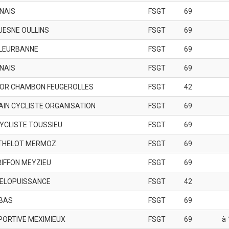
GNAIS
FSGT
69
UESNE OULLINS
FSGT
69
LLEURBANNE
FSGT
69
GNAIS
FSGT
69
 OR CHAMBON FEUGEROLLES
FSGT
42
AIN CYCLISTE ORGANISATION
FSGT
69
YCLISTE TOUSSIEU
FSGT
69
THELOT MERMOZ
FSGT
69
RIFFON MEYZIEU
FSGT
69
ELOPUISSANCE
FSGT
42
BAS
FSGT
69
PORTIVE MEXIMIEUX
FSGT
69
à 