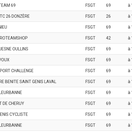
TEAM 69
FSGT
69
à 
TC 26 DONZÈRE
FSGT
26
à 
NIEU
FSGT
69
à 
PROTEAMSHOP
FSGT
42
à 
UESNE OULLINS
FSGT
69
à 
VOUX
FSGT
69
à 
PORT CHALLENGE
FSGT
69
à 
RE BENITE SAINT GENIS LAVAL
FSGT
69
à 
LLEURBANNE
FSGT
69
à 
T DE CHERUY
FSGT
69
à 
ENIS CYCLISTE
FSGT
69
à 
LLEURBANNE
FSGT
69
à 