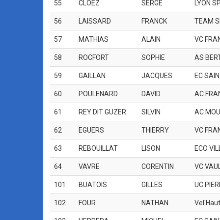
55
CLOEZ
SERGE
LYON S
56
LAISSARD
FRANCK
TEAM S
57
MATHIAS
ALAIN
VC FRA
58
ROCFORT
SOPHIE
AS BER
59
GAILLAN
JACQUES
EC SAIN
60
POULENARD
DAVID
AC FRA
61
REY DIT GUZER
SILVIN
AC MOU
62
EGUERS
THIERRY
VC FRA
63
REBOUILLAT
LISON
ECO VI
64
VAVRE
CORENTIN
VC VAUL
101
BUATOIS
GILLES
UC PIE
102
FOUR
NATHAN
Vel'Hau