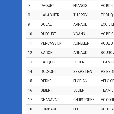
7
PAQUET
FRANCIS
VC BRI
8
JALAGUIER
THIERRY
EC DUQ
9
DUVAL
ARNAUD
ECO VI
10
DUFOURT
YOANN
VC BRI
11
VERCASSON
AURELIEN
ROUE D
12
BARON
ARNAUD
BOURG 
13
JACQUES
JULIEN
TEAM C
14
ROCFORT
SEBASTIEN
AS BER
15
DERNE
FLORIAN
VELO G
16
GIBERT
JULIEN
TEAM V
17
CHANAVAT
CHRISTOPHE
VC COR
18
LOMBARD
LEO
ROUE S