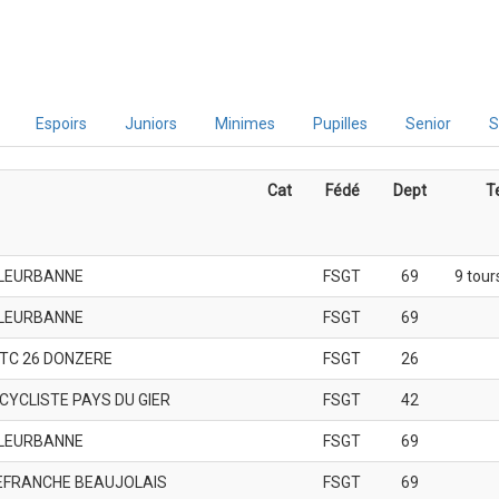
Espoirs
Juniors
Minimes
Pupilles
Senior
S
Cat
Fédé
Dept
T
LLEURBANNE
FSGT
69
9 tour
LLEURBANNE
FSGT
69
TC 26 DONZERE
FSGT
26
CYCLISTE PAYS DU GIER
FSGT
42
LLEURBANNE
FSGT
69
LEFRANCHE BEAUJOLAIS
FSGT
69