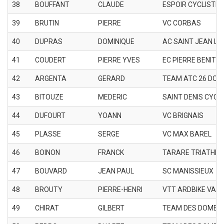
38
BOUFFANT
CLAUDE
ESPOIR CYCLISTE 
39
BRUTIN
PIERRE
VC CORBAS
40
DUPRAS
DOMINIQUE
AC SAINT JEAN LE 
41
COUDERT
PIERRE YVES
EC PIERRE BENITE 
42
ARGENTA
GERARD
TEAM ATC 26 DON
43
BITOUZE
MEDERIC
SAINT DENIS CYCL
44
DUFOURT
YOANN
VC BRIGNAIS
45
PLASSE
SERGE
VC MAX BAREL
46
BOINON
FRANCK
TARARE TRIATHLO
47
BOUVARD
JEAN PAUL
SC MANISSIEUX
48
BROUTY
PIERRE-HENRI
VTT ARDBIKE VAL
49
CHIRAT
GILBERT
TEAM DES DOMBE