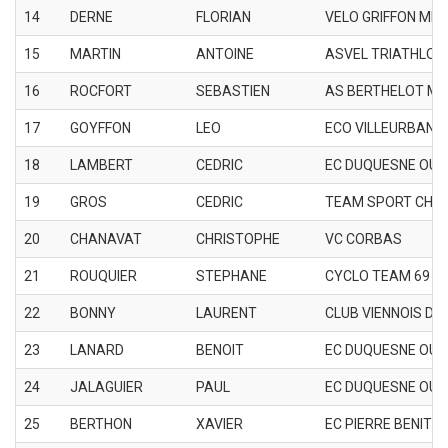
14
DERNE
FLORIAN
VELO GRIFFON MEY
15
MARTIN
ANTOINE
ASVEL TRIATHLON
16
ROCFORT
SEBASTIEN
AS BERTHELOT M
17
GOYFFON
LEO
ECO VILLEURBANN
18
LAMBERT
CEDRIC
EC DUQUESNE OUL
19
GROS
CEDRIC
TEAM SPORT CHA
20
CHANAVAT
CHRISTOPHE
VC CORBAS
21
ROUQUIER
STEPHANE
CYCLO TEAM 69
22
BONNY
LAURENT
CLUB VIENNOIS D'
23
LANARD
BENOIT
EC DUQUESNE OUL
24
JALAGUIER
PAUL
EC DUQUESNE OUL
25
BERTHON
XAVIER
EC PIERRE BENITE 