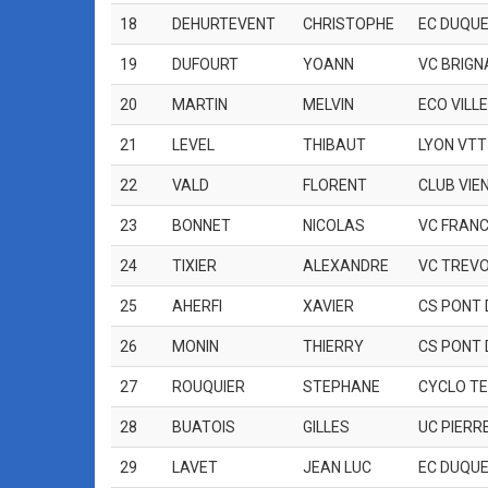
18
DEHURTEVENT
CHRISTOPHE
EC DUQUE
19
DUFOURT
YOANN
VC BRIGN
20
MARTIN
MELVIN
ECO VILL
21
LEVEL
THIBAUT
LYON VTT
22
VALD
FLORENT
CLUB VIE
23
BONNET
NICOLAS
VC FRANC
24
TIXIER
ALEXANDRE
VC TREV
25
AHERFI
XAVIER
CS PONT 
26
MONIN
THIERRY
CS PONT 
27
ROUQUIER
STEPHANE
CYCLO T
28
BUATOIS
GILLES
UC PIERR
29
LAVET
JEAN LUC
EC DUQUE