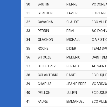
30
BRUTIN
PIERRE
VC CORB
31
BERTHON
XAVIER
EC PIERR
32
CAVAGNA
CLAUDE
ECO VILL
33
PERRIN
REMI
AC LYON 
34
OLAGNON
MICHAëL
C.A.F. S
35
ROCHE
DIDIER
TEAM SP
36
BITOUZE
MEDERIC
SAINT DE
37
DELESTREZ
GERALD
AC SAINT
38
COLANTONIO
DANIEL
EC DUQUE
39
CHAPUIS
JEAN PIERRE
VC BRIGN
40
PEILLON
JULIEN
EC DUQUE
41
FAURE
EMMANUEL
ECO VILL