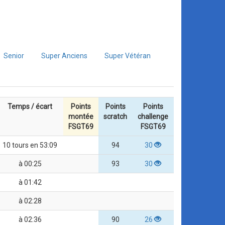
Senior
Super Anciens
Super Vétéran
Temps / écart
Points
Points
Points
montée
scratch
challenge
FSGT69
FSGT69
10 tours en 53:09
94
30
à 00:25
93
30
à 01:42
à 02:28
à 02:36
90
26