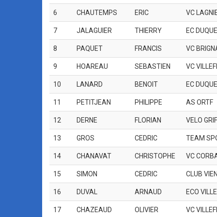
6
CHAUTEMPS
ERIC
VC LAGNI
7
JALAGUIER
THIERRY
EC DUQUE
8
PAQUET
FRANCIS
VC BRIGN
9
HOAREAU
SEBASTIEN
VC VILLE
10
LANARD
BENOIT
EC DUQUE
11
PETITJEAN
PHILIPPE
AS ORTF
12
DERNE
FLORIAN
VELO GRI
13
GROS
CEDRIC
TEAM SP
14
CHANAVAT
CHRISTOPHE
VC CORB
15
SIMON
CEDRIC
CLUB VIE
16
DUVAL
ARNAUD
ECO VILL
17
CHAZEAUD
OLIVIER
VC VILLE