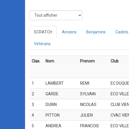
SCRATCH
Anciens
Benjamins
Cadets
Vétérans
Clas.
Nom
Prenom
Club
1
LAMBERT
REMI
EC DUQUE
2
GARDE
SYLVAIN
ECO VILL
3
DURIN
NICOLAS
CLUB VIE
4
PITTON
JULIEN
CVAC VIE
5
ANDREA
FRANCOIS
ECO VILL