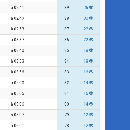
à 02:41
89
26
à 02:47
88
30
à 02:53
87
22
à 03:37
86
22
à 03:40
85
18
à 03:53
84
18
à 03:56
83
16
à 05:00
82
14
à 05:05
81
16
à 05:06
80
14
à 05:07
79
12
à 06:01
78
12