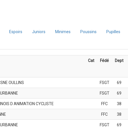
Espoirs
Juniors
Minimes
Poussins
Pupilles
Cat
Fédé
Dept
SNE OULLINS
FSGT
69
EURBANNE
FSGT
69
NNOIS D ANIMATION CYCLISTE
FFC
38
NNE
FFC
38
EURBANNE
FSGT
69