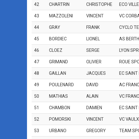
42
CHARTRIN
CHRISTOPHE
ECO VILL
43
MAZZOLENI
VINCENT
VC CORB
44
GRAY
FRANK
CYCLO T
45
BORDIEC
LIONEL
AS BERT
46
CLOEZ
SERGE
LYON SPR
47
GRIMAND
OLIVIER
ROUE SPO
48
GAILLAN
JACQUES
EC SAINT
49
POULENARD
DAVID
AC FRANC
50
MATHIAS
ALAIN
VC FRANC
51
CHAMBON
DAMIEN
EC SAINT
52
POMORSKI
VINCENT
VC VAULX
53
URBANO
GREGORY
TEAM SP