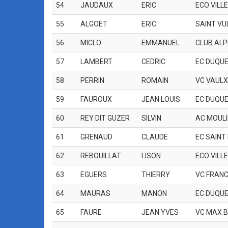
54
JAUDAUX
ERIC
ECO VILL
55
ALGOET
ERIC
SAINT VU
56
MICLO
EMMANUEL
CLUB ALP
57
LAMBERT
CEDRIC
EC DUQUE
58
PERRIN
ROMAIN
VC VAULX
59
FAUROUX
JEAN LOUIS
EC DUQUE
60
REY DIT GUZER
SILVIN
AC MOULI
61
GRENAUD
CLAUDE
EC SAINT
62
REBOUILLAT
LISON
ECO VILL
63
EGUERS
THIERRY
VC FRANC
64
MAURAS
MANON
EC DUQUE
65
FAURE
JEAN YVES
VC MAX 