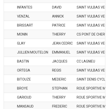
INFANTES
DAVID
SAINT VULBAS VEL
VENZAL
ANNICK
SAINT VULBAS VEL
BRISSART
PATRICE
SAINT VULBAS VEL
MONIN
THIERRY
CS PONT DE CHERU
GLAY
JEAN CEDRIC
SAINT VULBAS VEL
JULLIEN MOUTELON
EMMANUEL
SAINT VULBAS VEL
BASTIN
JACQUES
CC LAGNIEU
ORTEGA
REGIS
SAINT VULBAS VEL
BITOUZE
MEDERIC
SAINT DENIS CYCLI
BROYE
STEPHAN
ROUE SPORTIVE ME
GARIOUD
THIERRY
ROUE SPORTIVE ME
MANSAUD
FREDERIC
ROUE SPORTIVE ME