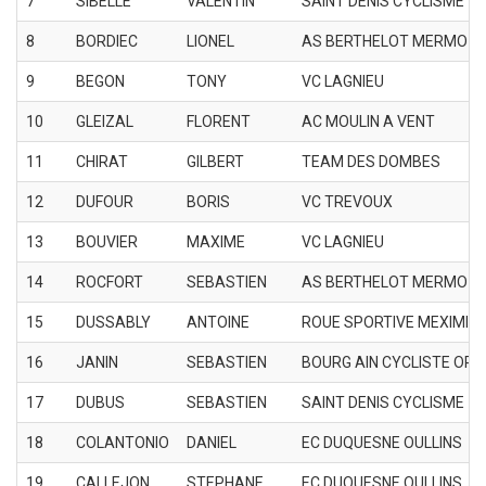
7
SIBELLE
VALENTIN
SAINT DENIS CYCLISME
8
BORDIEC
LIONEL
AS BERTHELOT MERMOZ
9
BEGON
TONY
VC LAGNIEU
10
GLEIZAL
FLORENT
AC MOULIN A VENT
11
CHIRAT
GILBERT
TEAM DES DOMBES
12
DUFOUR
BORIS
VC TREVOUX
13
BOUVIER
MAXIME
VC LAGNIEU
14
ROCFORT
SEBASTIEN
AS BERTHELOT MERMOZ
15
DUSSABLY
ANTOINE
ROUE SPORTIVE MEXIMIE
16
JANIN
SEBASTIEN
BOURG AIN CYCLISTE ORG
17
DUBUS
SEBASTIEN
SAINT DENIS CYCLISME
18
COLANTONIO
DANIEL
EC DUQUESNE OULLINS
19
CALLEJON
STEPHANE
EC DUQUESNE OULLINS