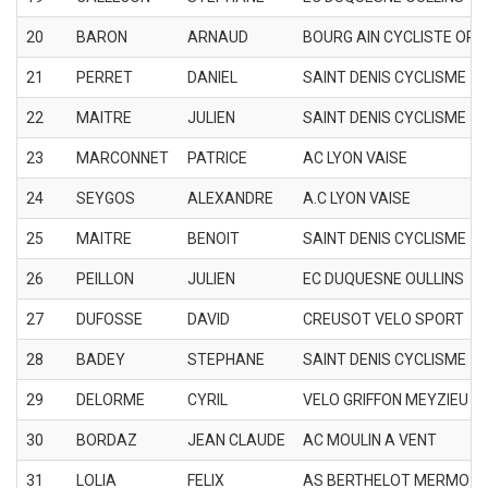
20
BARON
ARNAUD
BOURG AIN CYCLISTE ORG
21
PERRET
DANIEL
SAINT DENIS CYCLISME
22
MAITRE
JULIEN
SAINT DENIS CYCLISME
23
MARCONNET
PATRICE
AC LYON VAISE
24
SEYGOS
ALEXANDRE
A.C LYON VAISE
25
MAITRE
BENOIT
SAINT DENIS CYCLISME
26
PEILLON
JULIEN
EC DUQUESNE OULLINS
27
DUFOSSE
DAVID
CREUSOT VELO SPORT
28
BADEY
STEPHANE
SAINT DENIS CYCLISME
29
DELORME
CYRIL
VELO GRIFFON MEYZIEU
30
BORDAZ
JEAN CLAUDE
AC MOULIN A VENT
31
LOLIA
FELIX
AS BERTHELOT MERMOZ