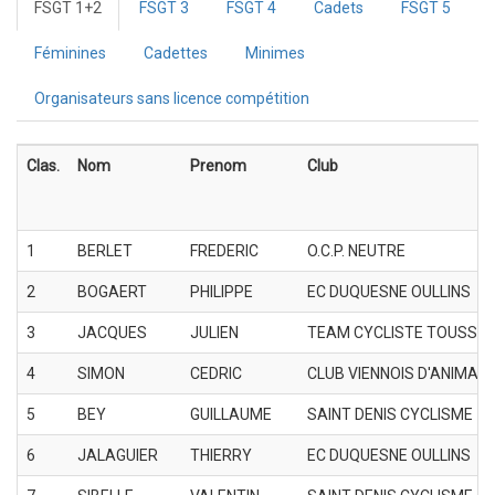
FSGT 1+2
FSGT 3
FSGT 4
Cadets
FSGT 5
Féminines
Cadettes
Minimes
Organisateurs sans licence compétition
Clas.
Nom
Prenom
Club
1
BERLET
FREDERIC
O.C.P. NEUTRE
2
BOGAERT
PHILIPPE
EC DUQUESNE OULLINS
3
JACQUES
JULIEN
TEAM CYCLISTE TOUSSIE
4
SIMON
CEDRIC
CLUB VIENNOIS D'ANIMATI
5
BEY
GUILLAUME
SAINT DENIS CYCLISME
6
JALAGUIER
THIERRY
EC DUQUESNE OULLINS