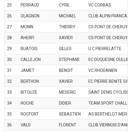
25
PERRAUD
CYRIL
VC CORBAS
26
OLAGNON
MICHAEL
CLUB ALPIN FRANCAIS
27
MONIN
THIERRY
CS PONT DE CHERUY
28
AHERFI
XAVIER
CS PONT DE CHERUY
29
BUATOIS
GILLES
U C PIERRELATTE
30
CALLEJON
STEPHANE
EC DUQUESNE OULLINS
31
JAMET
BENOIT
VC RHODANIEN
32
BERTHON
XAVIER
EC PIERRE BENITE SAI
33
BITOUZE
MEDERIC
SAINT DENIS CYCLISM
34
ROCHE
DIDIER
TEAM SPORT CHALLE
35
ROCFORT
SEBASTIEN
AS BERTHELOT MERM
36
VALD
FLORENT
CLUB VIENNOIS D'ANIM