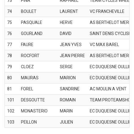
73
PINA
RAPHAEL
TEAM CYCLES WHEEL
74
BOULET
LAURENT
VC FRANCHEVILLE
75
PASQUALE
HERVE
AS BERTHELOT MERM
76
GOURLAND
DAVID
SAINT DENIS CYCLISM
77
FAURE
JEAN YVES
VC MAX BAREL
78
ROCFORT
JEAN PIERRE
AS BERTHELOT MERM
79
CLOEZ
SERGE
EC DUQUESNE OULLINS
80
MAURAS
MARION
EC DUQUESNE OULLINS
81
FOREL
SANDRINE
AC MOULIN A VENT
101
DESGOUTTE
ROMAIN
TEAM PROTEAMSHOP
102
MONASTERIO
MARIN
EC DUQUESNE OULLINS
103
PEILLON
JULIEN
EC DUQUESNE OULLINS