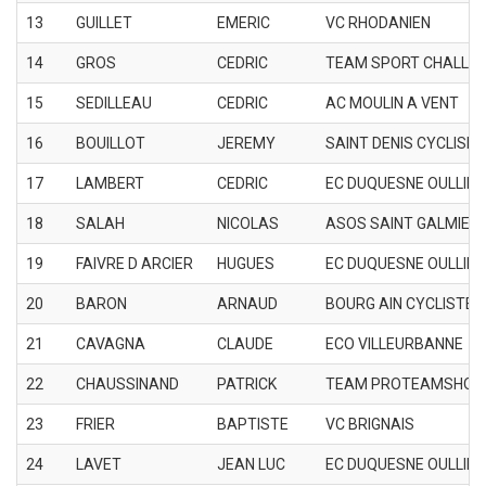
13
GUILLET
EMERIC
VC RHODANIEN
14
GROS
CEDRIC
TEAM SPORT CHALLE
15
SEDILLEAU
CEDRIC
AC MOULIN A VENT
16
BOUILLOT
JEREMY
SAINT DENIS CYCLISM
17
LAMBERT
CEDRIC
EC DUQUESNE OULLINS
18
SALAH
NICOLAS
ASOS SAINT GALMIER
19
FAIVRE D ARCIER
HUGUES
EC DUQUESNE OULLINS
20
BARON
ARNAUD
BOURG AIN CYCLISTE 
21
CAVAGNA
CLAUDE
ECO VILLEURBANNE
22
CHAUSSINAND
PATRICK
TEAM PROTEAMSHOP
23
FRIER
BAPTISTE
VC BRIGNAIS
24
LAVET
JEAN LUC
EC DUQUESNE OULLINS