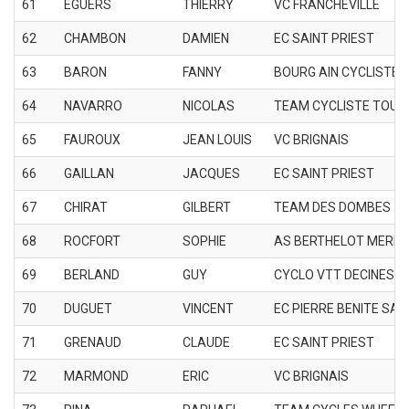
61
EGUERS
THIERRY
VC FRANCHEVILLE
62
CHAMBON
DAMIEN
EC SAINT PRIEST
63
BARON
FANNY
BOURG AIN CYCLISTE 
64
NAVARRO
NICOLAS
TEAM CYCLISTE TOUS
65
FAUROUX
JEAN LOUIS
VC BRIGNAIS
66
GAILLAN
JACQUES
EC SAINT PRIEST
67
CHIRAT
GILBERT
TEAM DES DOMBES
68
ROCFORT
SOPHIE
AS BERTHELOT MERM
69
BERLAND
GUY
CYCLO VTT DECINES
70
DUGUET
VINCENT
EC PIERRE BENITE SAI
71
GRENAUD
CLAUDE
EC SAINT PRIEST
72
MARMOND
ERIC
VC BRIGNAIS