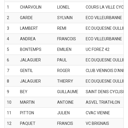
1
CHARVOLIN
LIONEL
COURS LA VILLE CYCL
2
GARDE
SYLVAIN
ECO VILLEURBANNE
3
LAMBERT
REMI
EC DUQUESNE OULLINS
4
ANDREA
FRANCOIS
ECO VILLEURBANNE
5
BONTEMPS
EMILIEN
UC FOREZ 42
6
JALAGUIER
PAUL
EC DUQUESNE OULLINS
7
GENTIL
ROGER
CLUB VIENNOIS D'ANIM
8
JALAGUIER
THIERRY
EC DUQUESNE OULLINS
9
BEY
GUILLAUME
SAINT DENIS CYCLISM
10
MARTIN
ANTOINE
ASVEL TRIATHLON
11
PITTON
JULIEN
CVAC VIENNE
12
PAQUET
FRANCIS
VC BRIGNAIS