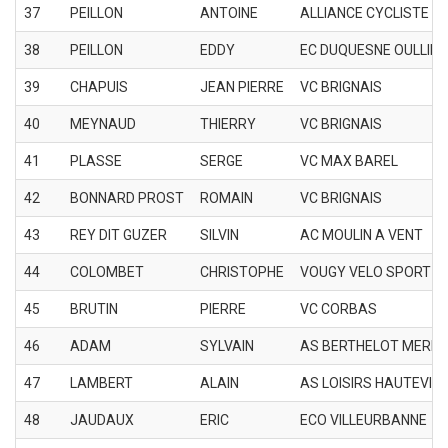
37
PEILLON
ANTOINE
ALLIANCE CYCLISTE 
38
PEILLON
EDDY
EC DUQUESNE OULLINS
39
CHAPUIS
JEAN PIERRE
VC BRIGNAIS
40
MEYNAUD
THIERRY
VC BRIGNAIS
41
PLASSE
SERGE
VC MAX BAREL
42
BONNARD PROST
ROMAIN
VC BRIGNAIS
43
REY DIT GUZER
SILVIN
AC MOULIN A VENT
44
COLOMBET
CHRISTOPHE
VOUGY VELO SPORT
45
BRUTIN
PIERRE
VC CORBAS
46
ADAM
SYLVAIN
AS BERTHELOT MERM
47
LAMBERT
ALAIN
AS LOISIRS HAUTEVILL
48
JAUDAUX
ERIC
ECO VILLEURBANNE