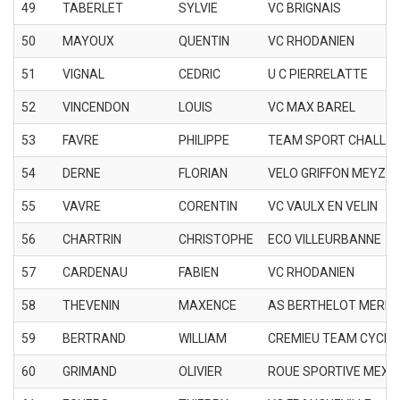
49
TABERLET
SYLVIE
VC BRIGNAIS
50
MAYOUX
QUENTIN
VC RHODANIEN
51
VIGNAL
CEDRIC
U C PIERRELATTE
52
VINCENDON
LOUIS
VC MAX BAREL
53
FAVRE
PHILIPPE
TEAM SPORT CHALLE
54
DERNE
FLORIAN
VELO GRIFFON MEYZIE
55
VAVRE
CORENTIN
VC VAULX EN VELIN
56
CHARTRIN
CHRISTOPHE
ECO VILLEURBANNE
57
CARDENAU
FABIEN
VC RHODANIEN
58
THEVENIN
MAXENCE
AS BERTHELOT MERM
59
BERTRAND
WILLIAM
CREMIEU TEAM CYCLE
60
GRIMAND
OLIVIER
ROUE SPORTIVE MEXI