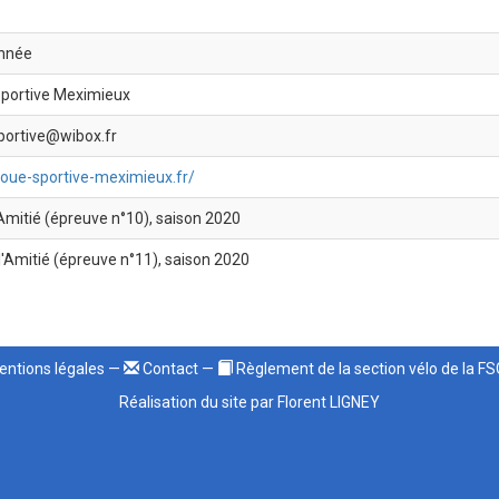
nnée
portive Meximieux
portive@wibox.fr
/roue-sportive-meximieux.fr/
'Amitié (épreuve n°10), saison 2020
l'Amitié (épreuve n°11), saison 2020
ntions légales
—
Contact
—
Règlement de la section vélo de la F
Réalisation du site par Florent LIGNEY