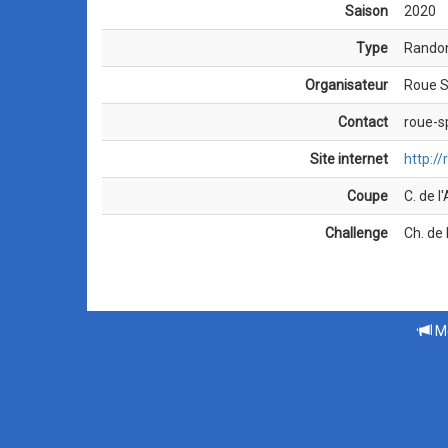
Saison
2020
Type
Rando
Organisateur
Roue S
Contact
roue-s
Site internet
http:/
Coupe
C. de l
Challenge
Ch. de 
Me