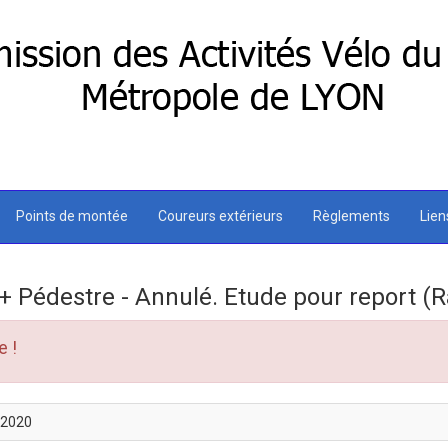
Points de montée
Coureurs extérieurs
Règlements
Lie
+ Pédestre - Annulé. Etude pour report (
e !
/2020