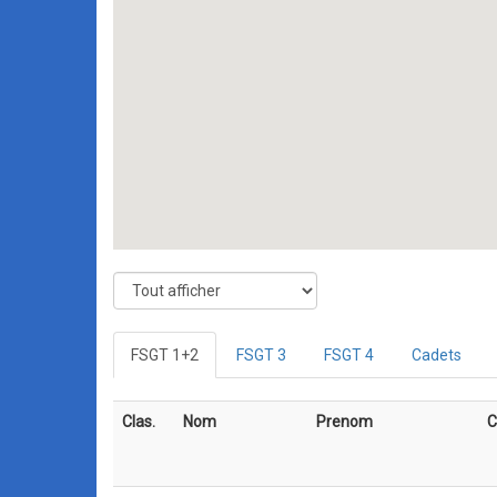
FSGT 1+2
FSGT 3
FSGT 4
Cadets
Clas.
Nom
Prenom
C