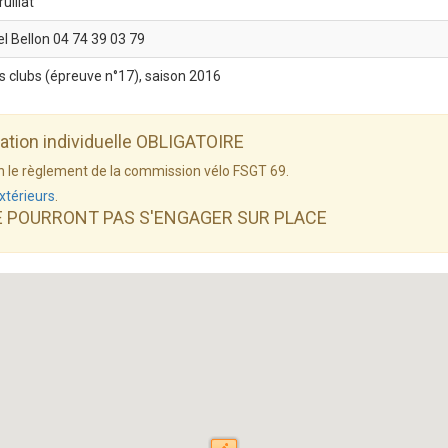
uillat
el Bellon 04 74 39 03 79
es clubs (épreuve n°17), saison 2016
dation individuelle OBLIGATOIRE
elon le règlement de la commission vélo FSGT 69.
xtérieurs
.
E POURRONT PAS S'ENGAGER SUR PLACE