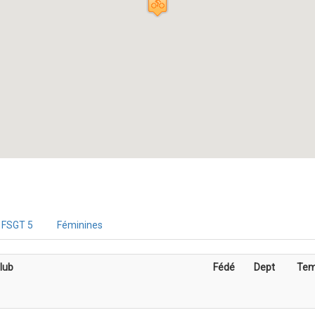
FSGT 5
Féminines
lub
Fédé
Dept
Tem