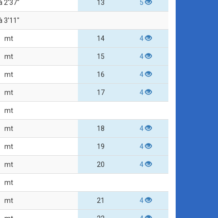
à 2'37"
13
5
à 3'11"
mt
14
4
mt
15
4
mt
16
4
mt
17
4
mt
mt
18
4
mt
19
4
mt
20
4
mt
mt
21
4