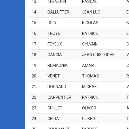
13
THEVENIN
PASCAL
A
14
BALLUFFIER
JEAN LUC
E
15
JOLY
NICOLAS
B
16
TRUYE
PATRICK
E
17
FEYEUX
SYLVAIN
C
18
GARCIA
JEAN CRISTOPHE
V
19
REMADNIA
AMAR
C
20
VENET
THOMAS
R
21
ROGNARD
MICHAEL
V
22
CARPENTIER
PATRICK
T
23
GUILLET
OLIVIER
A
24
CHIRAT
GILBERT
T