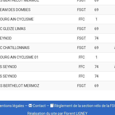
S BERTHELOT MERMOZ
FSGT
69
EAM DES DOMBES
FSGT
69
OURG AIN CYCLISME
FFC
1
C GLEIZE LIMAS
FSGT
69
EYNOD
FSGT
74
C CHATILLONNAIS
FSGT
69
OURG AIN CYCLISME 01
FFC
1
S SEYNOD
FFC
74
S SEYNOD
FFC
74
S BERTHELOT MERMOZ
FSGT
69
ntions légales
—
Contact
—
Règlement de la section vélo de la F
Réalisation du site par Florent LIGNEY