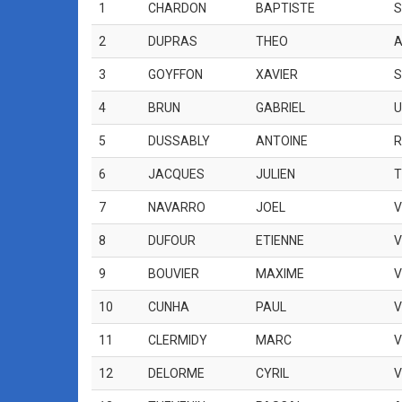
1
CHARDON
BAPTISTE
S
2
DUPRAS
THEO
A
3
GOYFFON
XAVIER
S
4
BRUN
GABRIEL
U
5
DUSSABLY
ANTOINE
R
6
JACQUES
JULIEN
T
7
NAVARRO
JOEL
V
8
DUFOUR
ETIENNE
V
9
BOUVIER
MAXIME
V
10
CUNHA
PAUL
V
11
CLERMIDY
MARC
V
12
DELORME
CYRIL
V