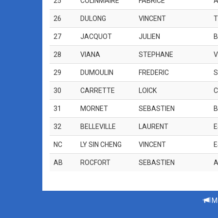
25
COLINMAIRE
FABRICE
A
26
DULONG
VINCENT
T
27
JACQUOT
JULIEN
B
28
VIANA
STEPHANE
V
29
DUMOULIN
FREDERIC
S
30
CARRETTE
LOICK
C
31
MORNET
SEBASTIEN
B
32
BELLEVILLE
LAURENT
E
NC
LY SIN CHENG
VINCENT
E
AB
ROCFORT
SEBASTIEN
A
Me