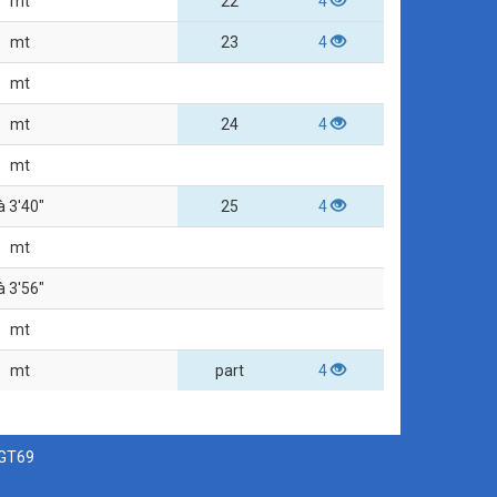
mt
22
4
mt
23
4
mt
mt
24
4
mt
à 3'40"
25
4
mt
à 3'56"
mt
mt
part
4
SGT69