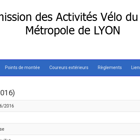
Points de montée
Coureurs extérieurs
Règlements
Lie
2016)
6/2016
6
se