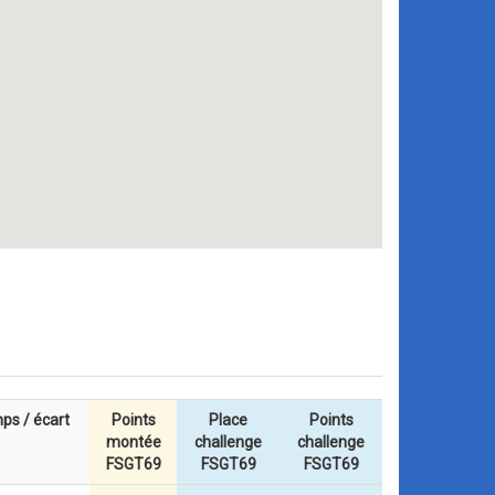
ps / écart
Points
Place
Points
montée
challenge
challenge
FSGT69
FSGT69
FSGT69