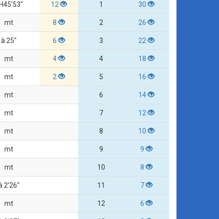
H45'53"
12
1
30
mt
8
2
26
à 25"
6
3
22
mt
4
4
18
mt
2
5
16
mt
6
14
mt
7
12
mt
8
10
mt
9
9
mt
10
8
à 2'26"
11
7
mt
12
6