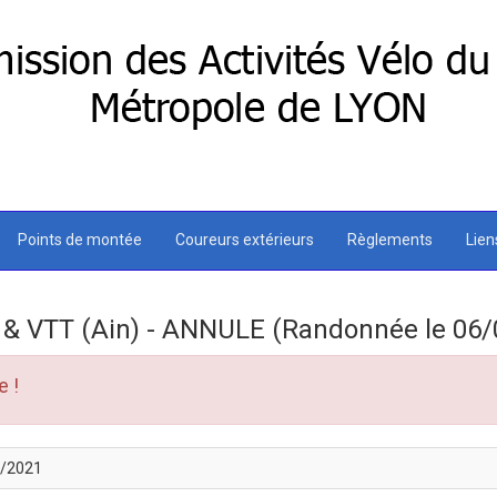
Points de montée
Coureurs extérieurs
Règlements
Lie
 & VTT (Ain) - ANNULE (Randonnée le 06/
e !
/2021