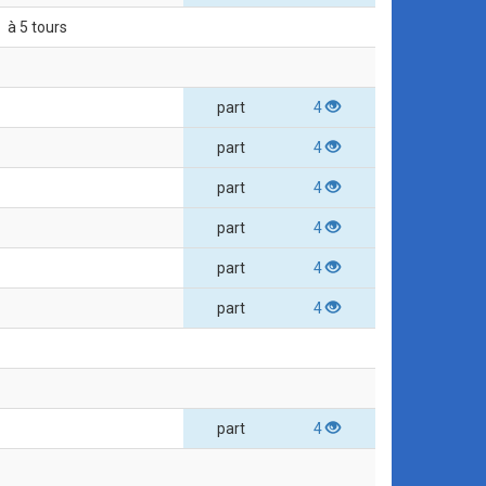
à 5 tours
part
4
part
4
part
4
part
4
part
4
part
4
part
4