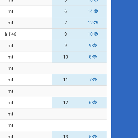
mt
5
16
mt
6
14
mt
7
12
à 1'46
8
10
mt
9
9
mt
10
8
mt
mt
11
7
mt
mt
12
6
mt
mt
mt
13
5