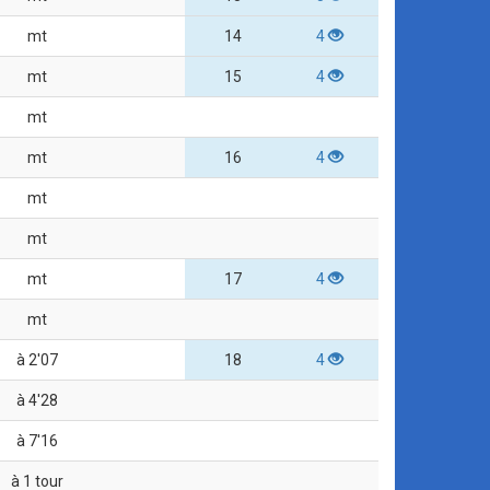
mt
14
4
mt
15
4
mt
mt
16
4
mt
mt
mt
17
4
mt
à 2'07
18
4
à 4'28
à 7'16
à 1 tour