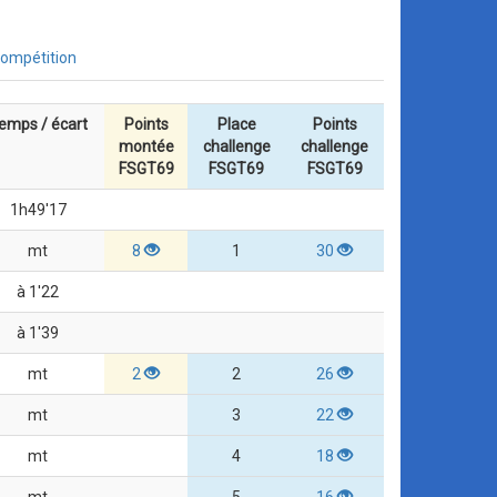
compétition
emps / écart
Points
Place
Points
montée
challenge
challenge
FSGT69
FSGT69
FSGT69
1h49'17
mt
8
1
30
à 1'22
à 1'39
mt
2
2
26
mt
3
22
mt
4
18