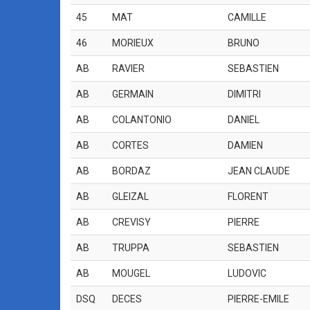
45
MAT
CAMILLE
46
MORIEUX
BRUNO
AB
RAVIER
SEBASTIEN
AB
GERMAIN
DIMITRI
AB
COLANTONIO
DANIEL
AB
CORTES
DAMIEN
AB
BORDAZ
JEAN CLAUDE
AB
GLEIZAL
FLORENT
AB
CREVISY
PIERRE
AB
TRUPPA
SEBASTIEN
AB
MOUGEL
LUDOVIC
DSQ
DECES
PIERRE-EMILE