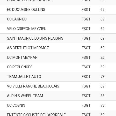
CORBAS LYON METROPOLE
FSGT
69
EC DUQUESNE OULLINS
FSGT
69
CC LAGNIEU
FSGT
69
VELO GRIFFON MEYZIEU
FSGT
69
SAINT MAURICE LOISIRS PLAISIRS
FSGT
69
AS BERTHELOT MERMOZ
FSGT
69
UC MONTMEYRAN
FSGT
26
CC REPLONGES
FSGT
69
TEAM JALLET AUTO
FSGT
73
VC VILLEFRANCHE BEAUJOLAIS
FSGT
69
ALPIN'S WHEEL TEAM
FSGT
38
UC COGNIN
FSGT
73
ENTENTE CYCLISTE DE L'ARBRESLE
FSGT
69