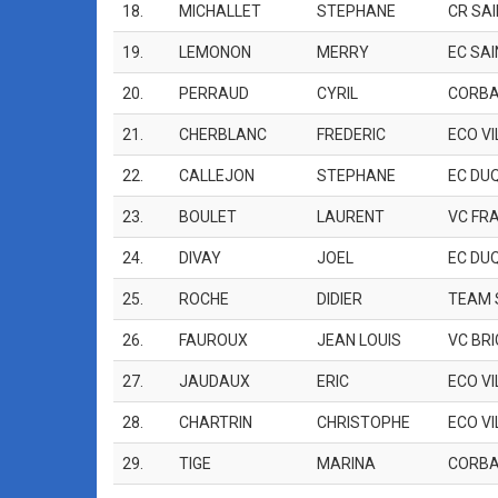
18.
MICHALLET
STEPHANE
CR SA
19.
LEMONON
MERRY
EC SAI
20.
PERRAUD
CYRIL
CORBA
21.
CHERBLANC
FREDERIC
ECO V
22.
CALLEJON
STEPHANE
EC DU
23.
BOULET
LAURENT
VC FR
24.
DIVAY
JOEL
EC DU
25.
ROCHE
DIDIER
TEAM 
26.
FAUROUX
JEAN LOUIS
VC BRI
27.
JAUDAUX
ERIC
ECO V
28.
CHARTRIN
CHRISTOPHE
ECO V
29.
TIGE
MARINA
CORBA