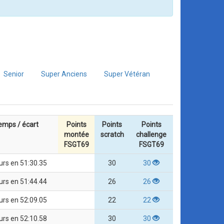
Senior
Super Anciens
Super Vétéran
emps / écart
Points
Points
Points
montée
scratch
challenge
FSGT69
FSGT69
urs en 51:30.35
30
30
urs en 51:44.44
26
26
urs en 52:09.05
22
22
urs en 52:10.58
30
30