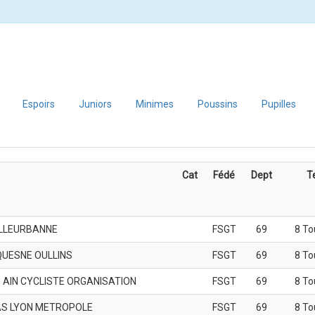
Espoirs
Juniors
Minimes
Poussins
Pupilles
Cat
Fédé
Dept
T
ILLEURBANNE
FSGT
69
8 To
QUESNE OULLINS
FSGT
69
8 To
 AIN CYCLISTE ORGANISATION
FSGT
69
8 To
S LYON METROPOLE
FSGT
69
8 To