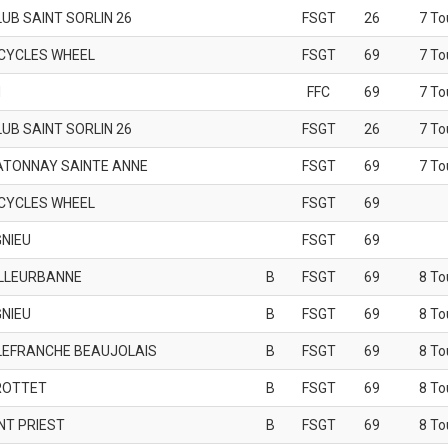
LUB SAINT SORLIN 26
FSGT
26
7 To
CYCLES WHEEL
FSGT
69
7 To
N
FFC
69
7 To
LUB SAINT SORLIN 26
FSGT
26
7 To
ATONNAY SAINTE ANNE
FSGT
69
7 To
CYCLES WHEEL
FSGT
69
GNIEU
FSGT
69
ILLEURBANNE
B
FSGT
69
8 To
GNIEU
B
FSGT
69
8 To
LLEFRANCHE BEAUJOLAIS
B
FSGT
69
8 To
ROTTET
B
FSGT
69
8 To
NT PRIEST
B
FSGT
69
8 To