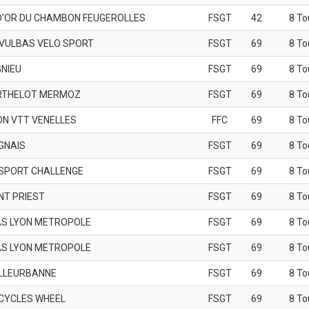
D'OR DU CHAMBON FEUGEROLLES
FSGT
42
8 To
 VULBAS VELO SPORT
FSGT
69
8 To
GNIEU
FSGT
69
8 To
RTHELOT MERMOZ
FSGT
69
8 To
ON VTT VENELLES
FFC
69
8 To
GNAIS
FSGT
69
8 To
SPORT CHALLENGE
FSGT
69
8 To
NT PRIEST
FSGT
69
8 To
S LYON METROPOLE
FSGT
69
8 To
S LYON METROPOLE
FSGT
69
8 To
ILLEURBANNE
FSGT
69
8 To
CYCLES WHEEL
FSGT
69
8 To