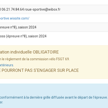
X
 06.21.74.84.64 roue-sportive@wibox.fr
portive.wixsite.com/
épreuve n°8), saison 2024
ross (épreuve n°8), saison 2024
dation individuelle OBLIGATOIRE
elon le règlement de la commission vélo FSGT 69.
xtérieurs
.
E POURRONT PAS S'ENGAGER SUR PLACE
 conformément à la dernière grille diffusée avant le départ de l'épreuve.
er.