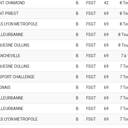
INT CHAMOND
B
FSGT
42
8 To
NT PRIEST
B
FSGT
69
8 To
S LYON METROPOLE
B
FSGT
69
8 To
ILLEURBANNE
B
FSGT
69
8 Tou
QUESNE OULLINS
B
FSGT
69
8 Tou
ANCHEVILLE
B
FSGT
69
7 à 
QUESNE OULLINS
B
FSGT
69
7 To
SPORT CHALLENGE
B
FSGT
69
7 To
GNAIS
B
FSGT
69
7 To
ILLEURBANNE
B
FSGT
69
7 To
ILLEURBANNE
B
FSGT
69
7 To
S LYON METROPOLE
B
FSGT
69
7 To