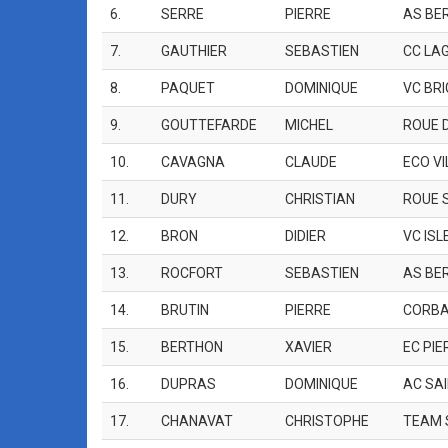
6.
SERRE
PIERRE
AS BE
7.
GAUTHIER
SEBASTIEN
CC LA
8.
PAQUET
DOMINIQUE
VC BRI
9.
GOUTTEFARDE
MICHEL
ROUE 
10.
CAVAGNA
CLAUDE
ECO V
11.
DURY
CHRISTIAN
ROUE 
12.
BRON
DIDIER
VC ISL
13.
ROCFORT
SEBASTIEN
AS BE
14.
BRUTIN
PIERRE
CORBA
15.
BERTHON
XAVIER
EC PIE
16.
DUPRAS
DOMINIQUE
AC SAI
17.
CHANAVAT
CHRISTOPHE
TEAM 