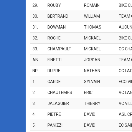
29.
ROUBY
ROMAIN
BIKE C
30.
BERTRAND
WILLIAM
TEAM 
31.
BOWMAN
THOMAS
AUCU
32.
ROCHE
MICKAEL
BIKE C
33.
CHAMPAULT
MICKAEL
CC CH
AB
FINETTI
JORDAN
TEAM 
NP
DUPRE
NATHAN
CC LA
1.
GARDE
SYLVAIN
ECO V
2.
CHAUTEMPS
ERIC
VC LA
3.
JALAGUIER
THIERRY
VC VI
4.
PIETRE
DAVID
ASL C
5.
PANIZZI
DAVID
EC SAI