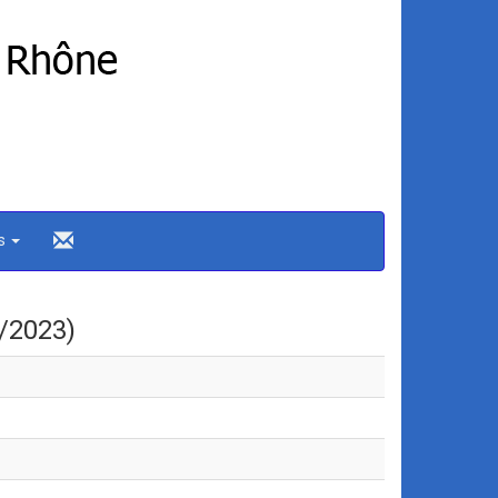
ns
/2023)