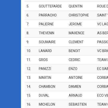
5.
GOUTTEFARDE
QUENTIN
ROUE 
6.
PARRACHO
CHRISTOPHE
SAINT
7.
PALIERNE
JEROME
VC LA
8.
THEVENIN
MAXENCE
AS BE
9.
SOUMAIRE
CLEMENT
PASSI
10.
LANARD
BENOIT
VC BRI
11.
GROS
CEDRIC
TEAM 
12.
PANIZZI
ENZO
EC SAI
13.
MARTIN
ANTOINE
CORBA
14.
CHAMBON
DAMIEN
CORBA
15.
DUVAL
ARNAUD
ECO V
16.
MICHELON
SEBASTIEN
TEAM 