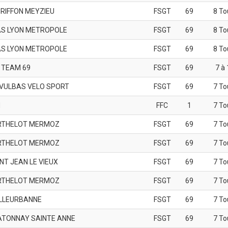
GRIFFON MEYZIEU
FSGT
69
8 To
S LYON METROPOLE
FSGT
69
8 To
S LYON METROPOLE
FSGT
69
8 To
 TEAM 69
FSGT
69
7 à 
 VULBAS VELO SPORT
FSGT
69
7 To
N
FFC
1
7 To
RTHELOT MERMOZ
FSGT
69
7 To
RTHELOT MERMOZ
FSGT
69
7 To
NT JEAN LE VIEUX
FSGT
69
7 To
RTHELOT MERMOZ
FSGT
69
7 To
ILLEURBANNE
FSGT
69
7 To
ATONNAY SAINTE ANNE
FSGT
69
7 To