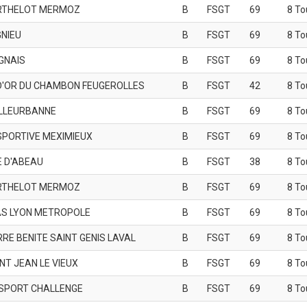
RTHELOT MERMOZ
B
FSGT
69
8 To
GNIEU
B
FSGT
69
8 To
GNAIS
B
FSGT
69
8 To
D'OR DU CHAMBON FEUGEROLLES
B
FSGT
42
8 To
ILLEURBANNE
B
FSGT
69
8 To
SPORTIVE MEXIMIEUX
B
FSGT
69
8 To
E D'ABEAU
B
FSGT
38
8 To
RTHELOT MERMOZ
B
FSGT
69
8 To
S LYON METROPOLE
B
FSGT
69
8 To
RRE BENITE SAINT GENIS LAVAL
B
FSGT
69
8 To
NT JEAN LE VIEUX
B
FSGT
69
8 To
SPORT CHALLENGE
B
FSGT
69
8 To