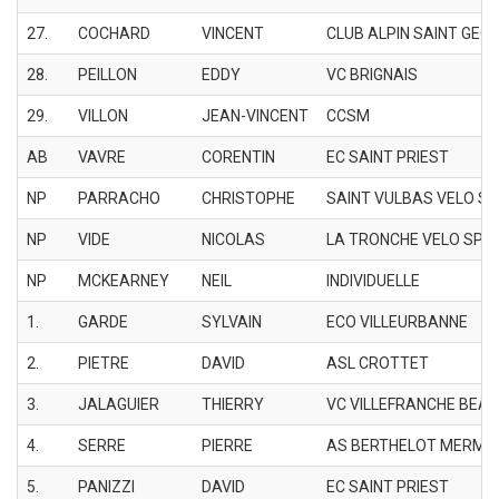
27.
COCHARD
VINCENT
CLUB ALPIN SAINT GEO
28.
PEILLON
EDDY
VC BRIGNAIS
29.
VILLON
JEAN-VINCENT
CCSM
AB
VAVRE
CORENTIN
EC SAINT PRIEST
NP
PARRACHO
CHRISTOPHE
SAINT VULBAS VELO S
NP
VIDE
NICOLAS
LA TRONCHE VELO SPO
NP
MCKEARNEY
NEIL
INDIVIDUELLE
1.
GARDE
SYLVAIN
ECO VILLEURBANNE
2.
PIETRE
DAVID
ASL CROTTET
3.
JALAGUIER
THIERRY
VC VILLEFRANCHE BEA
4.
SERRE
PIERRE
AS BERTHELOT MERMO
5.
PANIZZI
DAVID
EC SAINT PRIEST