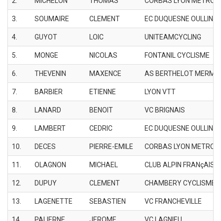
2.
MICHELON
THOMAS
CORBAS LYON METROP
3.
SOUMAIRE
CLEMENT
EC DUQUESNE OULLINS
4.
GUYOT
LOIC
UNITEAMCYCLING
5.
MONGE
NICOLAS
FONTANIL CYCLISME
6.
THEVENIN
MAXENCE
AS BERTHELOT MERMO
7.
BARBIER
ETIENNE
LYON VTT
8.
LANARD
BENOIT
VC BRIGNAIS
9.
LAMBERT
CEDRIC
EC DUQUESNE OULLINS
10.
DECES
PIERRE-EMILE
CORBAS LYON METROP
11.
OLAGNON
MICHAEL
CLUB ALPIN FRANçAIS 
12.
DUPUY
CLEMENT
CHAMBERY CYCLISME
13.
LAGENETTE
SEBASTIEN
VC FRANCHEVILLE
14.
PALIERNE
JEROME
VC LAGNIEU