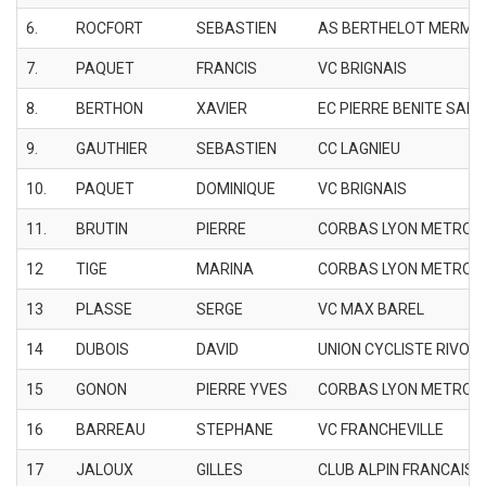
6.
ROCFORT
SEBASTIEN
AS BERTHELOT MERMO
7.
PAQUET
FRANCIS
VC BRIGNAIS
8.
BERTHON
XAVIER
EC PIERRE BENITE SAIN
9.
GAUTHIER
SEBASTIEN
CC LAGNIEU
10.
PAQUET
DOMINIQUE
VC BRIGNAIS
11.
BRUTIN
PIERRE
CORBAS LYON METROP
12
TIGE
MARINA
CORBAS LYON METROP
13
PLASSE
SERGE
VC MAX BAREL
14
DUBOIS
DAVID
UNION CYCLISTE RIVOIS
15
GONON
PIERRE YVES
CORBAS LYON METROP
16
BARREAU
STEPHANE
VC FRANCHEVILLE
17
JALOUX
GILLES
CLUB ALPIN FRANCAIS 